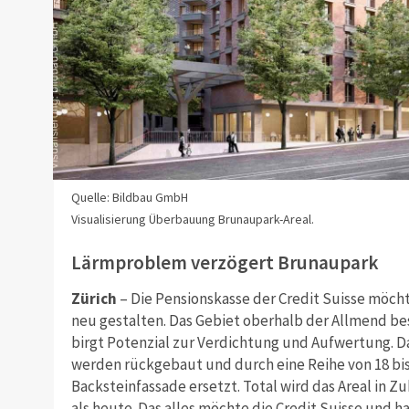
Quelle: Bildbau GmbH
Visualisierung Überbauung Brunaupark-Areal.
Lärmproblem verzögert Brunaupark
Zürich
– Die Pensionskasse der Credit Suisse möch
neu gestalten. Das Gebiet oberhalb der Allmend b
birgt Potenzial zur Verdichtung und Aufwertung. 
werden rückgebaut und durch eine Reihe von 18 bi
Backsteinfassade ersetzt. Total wird das Areal in 
als heute. Das alles möchte die Credit Suisse und 