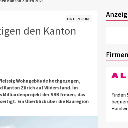
 den Kanton Zürich 2021
Anzeig
HINTERGRUND
tigen den Kanton
Firmen
r fleissig Wohngebäude hochgezogen,
d Kanton Zürich auf Widerstand. Im
s Milliardenprojekt der SBB freuen, das
Finden 
eitigt. Ein Überblick über die Bauregion
bequem 
Handwer