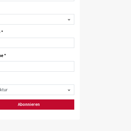
 *
e *
Abonnieren