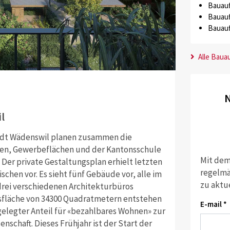
Bauauf
Bauauf
Bauauf
Alle Baua
N
l
tadt Wädenswil planen zusammen die
en, Gewerbeflächen und der Kantonsschule
Mit dem
Der private Gestaltungsplan erhielt letzten
regelmä
chen vor. Es sieht fünf Gebäude vor, alle im
zu aktu
drei verschiedenen Architekturbüros
ssfläche von 34300 Quadratmetern entstehen
E-mail *
gelegter Anteil für «bezahlbares Wohnen» zur
schaft. Dieses Frühjahr ist der Start der