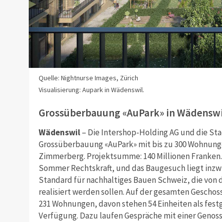
Quelle: Nightnurse Images, Zürich
Visualisierung: Aupark in Wädenswil.
Grossüberbauung «AuPark» in Wädenswi
Wädenswil
– Die Intershop-Holding AG und die S
Grossüberbauung «AuPark» mit bis zu 300 Wohnung
Zimmerberg. Projektsumme: 140 Millionen Franken. 
Sommer Rechtskraft, und das Baugesuch liegt inzwis
Standard für nachhaltiges Bauen Schweiz, die von 
realisiert werden sollen. Auf der gesamten Gescho
231 Wohnungen, davon stehen 54 Einheiten als fest
Verfügung. Dazu laufen Gespräche mit einer Genossen