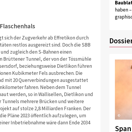
Baublat
haben –
graphis
 Flaschenhals
t sich der Zugverkehr ab Effretikon durch
Dossie
äten restlos ausgereizt sind. Doch die SBB
n und zugleich den S-Bahnen einen
im Brüttener Tunnel, der von der Tössmühle
sersdorf, beziehungsweise Dietlikon führen
lionen Kubikmeter Fels ausbrechen. Die
nd mit 20 Querverbindungen ausgestattet
denkilometer fahren. Neben dem Tunnel
ut werden, so in Wallisellen, Dietlikon und
er Tunnels mehrere Brücken und weitere
jekt auf stolze 2,8 Milliarden Franken. Der
 die Pläne 2023 öffentlich aufzulegen, um
©
 einer Inbetriebnahme wäre dann Ende 2034
Span