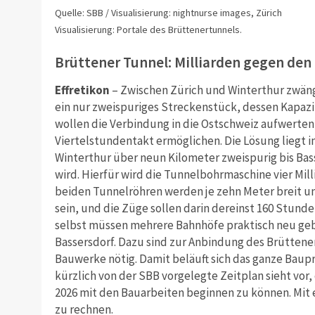
Quelle: SBB / Visualisierung: nightnurse images, Zürich
Visualisierung: Portale des Brüttenertunnels.
Brüttener Tunnel: Milliarden gegen den
Effretikon
– Zwischen Zürich und Winterthur zwäng
ein nur zweispuriges Streckenstück, dessen Kapazit
wollen die Verbindung in die Ostschweiz aufwerte
Viertelstundentakt ermöglichen. Die Lösung liegt 
Winterthur über neun Kilometer zweispurig bis Bas
wird. Hierfür wird die Tunnelbohrmaschine vier Mil
beiden Tunnelröhren werden je zehn Meter breit u
sein, und die Züge sollen darin dereinst 160 Stun
selbst müssen mehrere Bahnhöfe praktisch neu geba
Bassersdorf. Dazu sind zur Anbindung des Brütten
Bauwerke nötig. Damit beläuft sich das ganze Baupro
kürzlich von der SBB vorgelegte Zeitplan sieht vor,
2026 mit den Bauarbeiten beginnen zu können. Mit
zu rechnen.