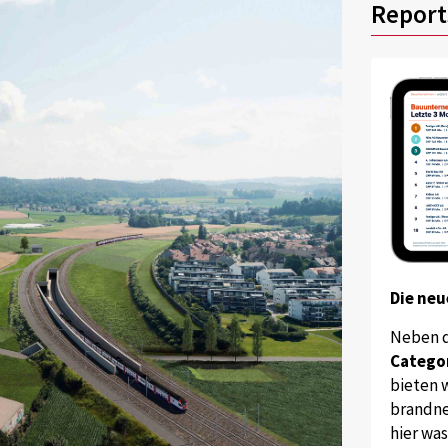
Report
Die neu
Neben 
Catego
bieten w
brandne
hier wa