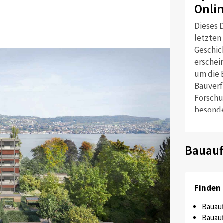
Onli
Dieses D
letzten
Geschich
erschei
um die 
Bauverf
Forschu
besonde
Bauauf
Finden 
Bauauf
Bauauf