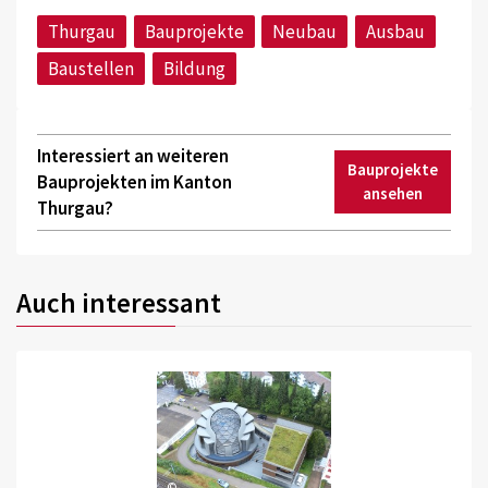
Thurgau
Bauprojekte
Neubau
Ausbau
Baustellen
Bildung
Interessiert an weiteren
Bauprojekte
Bauprojekten im Kanton
ansehen
Thurgau?
Auch interessant
©