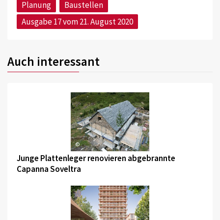
Planung
Baustellen
Ausgabe 17 vom 21. August 2020
Auch interessant
©
Junge Plattenleger renovieren abgebrannte
Capanna Soveltra