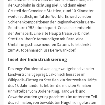
der Autobahn in Richtung Biel, und dann einen
Ortsteil der Gemeinde Stettlen, rund 10 Kilometer
weiter südlich, im Tal der Worble. Es wird von den
Schienenkompositionen der Regionalverkehr Bern–
Solothurn (RBS) durchquert. Genau hier entsteht
der Bernapark. Eine alte Hauptstrasse verbindet
Stettlen über Ostermundigen mit Bern, eine
Umfahrungsstrasse neueren Datums führt direkt
zum Autobahnanschluss Bern-Wankdorf.
Insel der Industrialisierung
Das enge Worblental war lange weitgehend von der
Landwirtschaft geprägt. Lakonisch heisst es im
Wikipedia-Eintrag zu Stettlen: «In der zweiten Hälfte
des 18. Jahrhunderts lebten die meisten Familien
unmittelbar vom Bodenertrag. Handwerk und
Gewerbe wurden gering geachtet.» Im untersten Teil
des schmalen, von bewaldeten Hügeln eingefassten