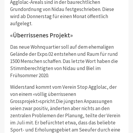
Agglolac-Areals sind in der baurechtlichen
Grundordnung von Nidau festgeschrieben. Diese
wird ab Donnerstag für einen Monat öffentlich
aufgelegt.
«Überrissenes Projekt»
Das neue Wohnquartier soll auf dem ehemaligen
Gelände der Expo.02 entstehen und Raum für rund
1500 Menschen schaffen. Das letzte Wort haben die
Stimmberechtigten von Nidau und Biel im
Frühsommer 2020.
Widerstand kommt vom Verein Stop Agglolac, der
von einem «völlig überrissenen
Grossprojekt»spricht.Die jüngsten Anpassungen
seien zwar positiv, änderten aber nichts an den
zentralen Problemen der Planung, teilte der Verein
im Juli mit. Er befürchtet etwa, dass das beliebte
Sport- und Erholungsgebiet am Seeufer durch eine