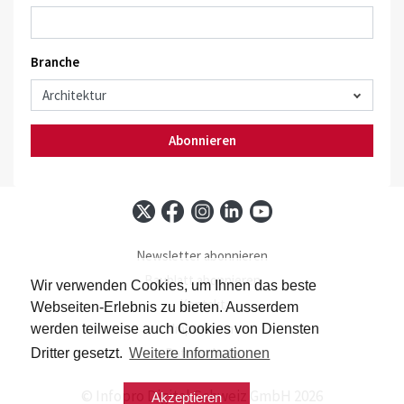
Branche
Abonnieren
Newsletter abonnieren
Baublatt abonnieren
Wir verwenden Cookies, um Ihnen das beste
Kontakt
Webseiten-Erlebnis zu bieten. Ausserdem
Impressum
werden teilweise auch Cookies von Diensten
Datenschutz
Dritter gesetzt.
Weitere Informationen
© Infopro Digital Schweiz GmbH 2026
Akzeptieren