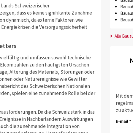
Bauauf
erbands Schweizerischer
Bauauf
zeigen, dass es keine signifikante Zunahme
Bauauf
ion dynamisch, da externe Faktoren wie
Bauauf
 Energiekrisen die Versorgungssicherheit
Alle Baua
etters
 vielfältig und umfassen sowohl technische
N
 Elcom zählen zu den häufigsten Ursachen
rage, Alterung des Materials, Störungen oder
nnen oder Naturereignisse wie Gewitter
imabericht des Schweizerischen Nationalen
den, spielen eine zunehmende Rolle bei der
Mit dem
regelmä
zu aktu
rausforderungen. Da die Schweiz stark in das
 Ereignisse in Nachbarländern Auswirkungen
E-mail *
 auch die zunehmende Integration von