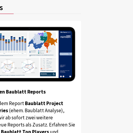
s
en Baublatt Reports
dem Report
Baublatt Project
ries
(ehem. Baublatt Analyse),
ir ab sofort zwei weitere
ue Reports als Zusatz. Erfahren Sie
s
Baublatt Top Players
und