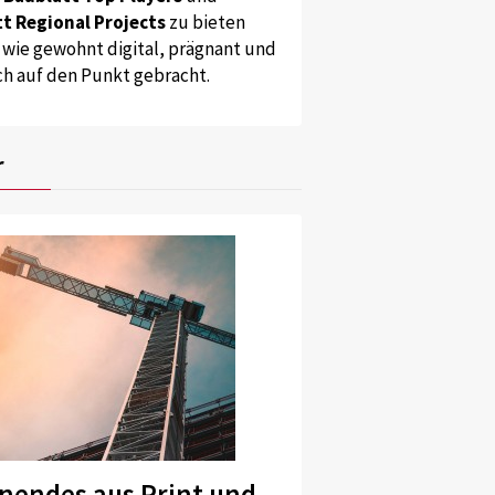
t Regional Projects
zu bieten
 wie gewohnt digital, prägnant und
ch auf den Punkt gebracht.
r
nendes aus Print und