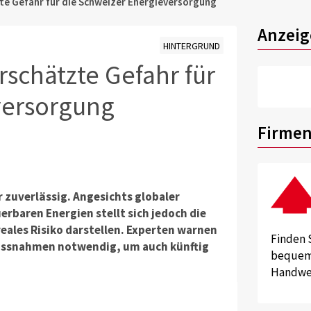
te Gefahr für die Schweizer Energieversorgung
Anzeig
HINTERGRUND
rschätzte Gefahr für
versorgung
Firmen
r zuverlässig. Angesichts globaler
baren Energien stellt sich jedoch die
ales Risiko darstellen. Experten warnen
Finden 
Massnahmen notwendig, um auch künftig
bequem 
Handwer