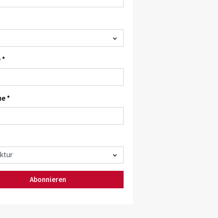
 *
e *
Abonnieren