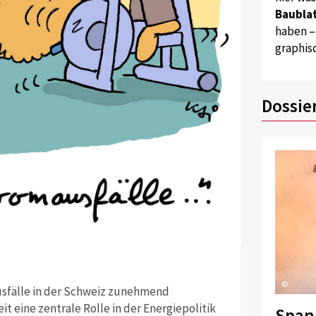
Baublat
haben –
graphis
Dossie
©
usfälle in der Schweiz zunehmend
t eine zentrale Rolle in der Energiepolitik
Span