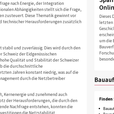
rage nach Energie, der Integration
Onli
onalen Abhängigkeiten stellt sich die Frage,
en zusteuert. Diese Thematik gewinnt vor
Dieses D
 technischer Herausforderungen zusätzlich
letzten
Geschich
erschei
um die 
Bauverf
t stabil und zuverlässig. Dies wird durch den
Forschu
er Schweiz der Eidgenössischen
besonde
 hohe Qualität und Stabilität der Schweizer
b die durchschnittliche
zten Jahren konstant niedrig, was auf die
Management durch die Netzbetreiber
Bauauf
aft, Kernenergie und zunehmend auch
Finden 
rotz der Herausforderungen, die durch den
ende Nachfrage entstehen, konnten die
Bauauf
vestitionen die Netzstabilität