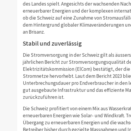
des Landes spielt. Angesichts der wachsenden Nachf
erneuerbarer Energien und der komplexen internati
ob die Schweiz auf eine Zunahme von Stromausfäll
dem Hintergrund globaler Klimaveränderungen und
an Brisanz.
Stabil und zuverlässig
Die Stromversorgung in der Schweiz gilt als äussers
jährlichen Bericht zur Stromversorgungsqualität d
Elektrizitätskommission (ElCom) bestätigt, der die
Stromnetze hervorhebt. Laut dem Bericht 2023 blie
Unterbrechungsdauer pro Endverbraucher in den let
gut ausgebaute Infrastruktur und das effiziente 
zurückzuführen ist.
Die Schweiz profitiert von einem Mix aus Wasserkr
erneuerbaren Energien wie Solar- und Windkraft. T
Übergang zu erneuerbaren Energien und die wachs
Betreiber bisher durch gezielte Massnahmen und In