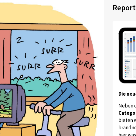
Report
Die neu
Neben 
Catego
bieten w
brandne
hier wa