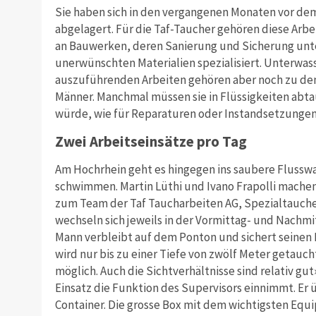
Sie haben sich in den vergangenen Monaten vor dem
abgelagert. Für die Taf-Taucher gehören diese Arbei
an Bauwerken, deren Sanierung und Sicherung unte
unerwünschten Materialien spezialisiert. Unterwass
auszuführenden Arbeiten gehören aber noch zu den
Männer. Manchmal müssen sie in Flüssigkeiten abtau
würde, wie für Reparaturen oder Instandsetzungen
Zwei Arbeitseinsätze pro Tag
Am Hochrhein geht es hingegen ins saubere Flusswa
schwimmen. Martin Lüthi und Ivano Frapolli machen 
zum Team der Taf Taucharbeiten AG, Spezialtaucher
wechseln sich jeweils in der Vormittag- und Nachmi
Mann verbleibt auf dem Ponton und sichert seinen 
wird nur bis zu einer Tiefe von zwölf Meter getauch
möglich. Auch die Sichtverhältnisse sind relativ gut
Einsatz die Funktion des Supervisors einnimmt. Er
Container. Die grosse Box mit dem wichtigsten Equipm