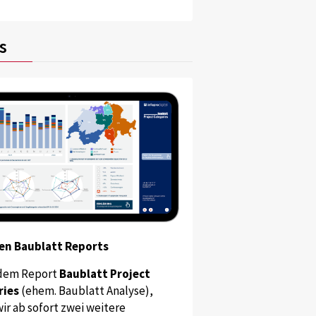
s
en Baublatt Reports
dem Report
Baublatt Project
ries
(ehem. Baublatt Analyse),
ir ab sofort zwei weitere