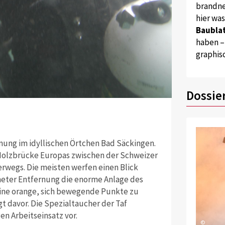
brandne
hier wa
Baublat
haben –
graphis
Dossie
Quelle: Claudi
Das Rheinkraft
ung im idyllischen Örtchen Bad Säckingen.
 Holzbrücke Europas zwischen der Schweizer
rwegs. Die meisten werfen einen Blick
meter Entfernung die enorme Anlage des
leine orange, sich bewegende Punkte zu
gt davor. Die Spezialtaucher der Taf
n Arbeitseinsatz vor.
©