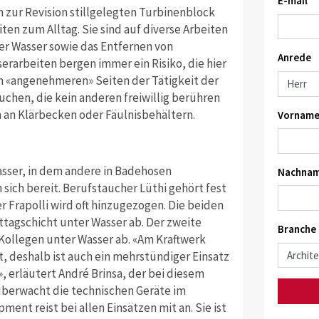
E-mail *
 zur Revision stillgelegten Turbinenblock
ten zum Alltag. Sie sind auf diverse Arbeiten
r Wasser sowie das Entfernen von
Anrede
erarbeiten bergen immer ein Risiko, die hier
 «angenehmeren» Seiten der Tätigkeit der
chen, die kein anderen freiwillig berühren
 an Klärbecken oder Fäulnisbehältern.
Vorname
sser, in dem andere in Badehosen
Nachnam
sich bereit. Berufstaucher Lüthi gehört fest
 Frapolli wird oft hinzugezogen. Die beiden
ttagschicht unter Wasser ab. Der zweite
Branche
Kollegen unter Wasser ab. «Am Kraftwerk
t, deshalb ist auch ein mehrstündiger Einsatz
», erläutert André Brinsa, der bei diesem
 überwacht die technischen Geräte im
ent reist bei allen Einsätzen mit an. Sie ist