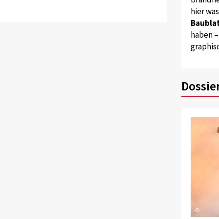
hier wa
Baublat
haben –
graphis
Dossie
©