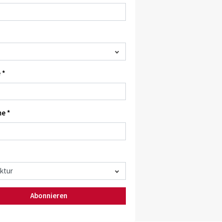
 *
e *
Abonnieren