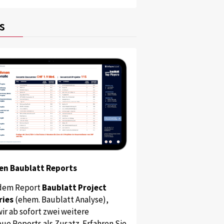
s
en Baublatt Reports
dem Report
Baublatt Project
ries
(ehem. Baublatt Analyse),
ir ab sofort zwei weitere
ue Reports als Zusatz. Erfahren Sie