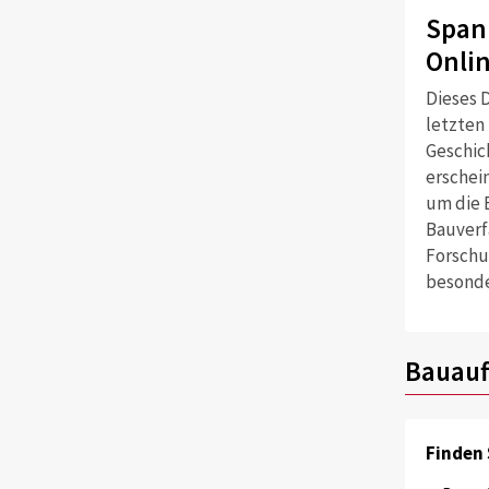
Span
Onli
Dieses D
letzten
Geschich
erschei
um die 
Bauverf
Forschu
besonde
Bauauf
Finden 