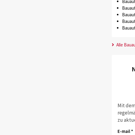
Bauauf
Bauauf
Bauauf
Bauauf
Bauauf
Alle Baua
N
Mit dem
regelmä
zu aktu
E-mail *