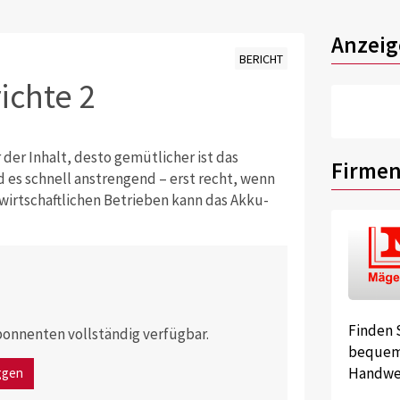
Anzeig
BERICHT
ichte 2
 der Inhalt, desto gemütlicher ist das
Firmen
 es schnell anstrengend – erst recht, wenn
dwirtschaftlichen Betrieben kann das Akku-
Finden 
 Abonnenten vollständig verfügbar.
bequem 
Handwer
ggen