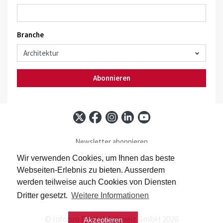
Branche
Abonnieren
Newsletter abonnieren
Baublatt abonnieren
Wir verwenden Cookies, um Ihnen das beste
Kontakt
Webseiten-Erlebnis zu bieten. Ausserdem
Impressum
werden teilweise auch Cookies von Diensten
Datenschutz
Dritter gesetzt.
Weitere Informationen
© Infopro Digital Schweiz GmbH 2026
Akzeptieren