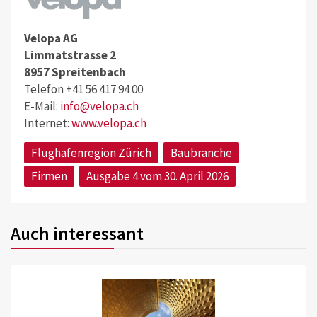
Velopa AG
Limmatstrasse 2
8957 Spreitenbach
Telefon +41 56 417 94 00
E-Mail:
info@velopa.ch
Internet:
www.velopa.ch
Flughafenregion Zürich
Baubranche
Firmen
Ausgabe 4 vom 30. April 2026
Auch interessant