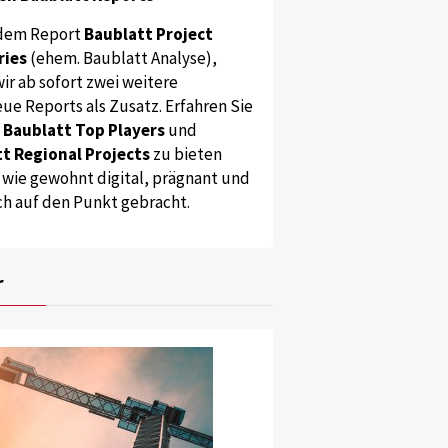
dem Report
Baublatt Project
ries
(ehem. Baublatt Analyse),
ir ab sofort zwei weitere
ue Reports als Zusatz. Erfahren Sie
s
Baublatt Top Players
und
t Regional Projects
zu bieten
 wie gewohnt digital, prägnant und
ch auf den Punkt gebracht.
r