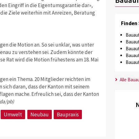
n Eingriff in die Eigentumsgarantie dar»,
 die Ziele weiterhin mit Anreizen, Beratung
Finden 
Bauauf
Bauauf
gen die Motion an.
So sei unklar, was unter
Bauauf
genau zu verstehen sei. Zudem könnte der
Bauauf
e Rat wird die Motion frühestens am 18. Mai
Bauauf
gen ein Thema. 20 Mitglieder reichten im
Alle Baua
n sich daran, dass der Kanton mit seinem
lagen mache. Erfreulich sei, dass der Kanton
sda/pb)
N
Umwelt
Neubau
Baupraxis