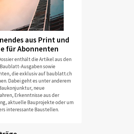
nendes aus Print und
ne für Abonnenten
ossier enthält die Artikel aus den
 Baublatt-Ausgaben sowie
ten, die exklusiv auf baublatt.ch
nen. Dabei geht es unter anderem
Baukonjunktur, neue
ahren, Erkenntnisse aus der
ng, aktuelle Bauprojekte oder um
rs interessante Baustellen.
träge