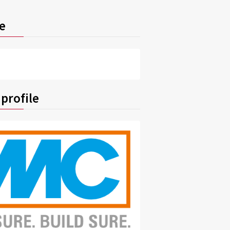
e
profile