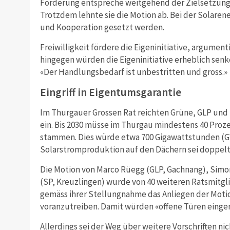
Forderung entspreche weitgehend der Zielsetzung d
Trotzdem lehnte sie die Motion ab. Bei der Solarener
und Kooperation gesetzt werden.
Freiwilligkeit fördere die Eigeninitiative, argume
hingegen würden die Eigeninitiative erheblich senke
«Der Handlungsbedarf ist unbestritten und gross.»
Eingriff in Eigentumsgarantie
Im Thurgauer Grossen Rat reichten Grüne, GLP und S
ein. Bis 2030 müsse im Thurgau mindestens 40 Pro
stammen. Dies würde etwa 700 Gigawattstunden (GW
Solarstromproduktion auf den Dächern sei doppelt 
Die Motion von Marco Rüegg (GLP, Gachnang), Simo
(SP, Kreuzlingen) wurde von 40 weiteren Ratsmitgli
gemäss ihrer Stellungnahme das Anliegen der Moti
voranzutreiben. Damit würden «offene Türen einger
Allerdings sei der Weg über weitere Vorschriften ni