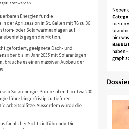
sgerüstet werden.
Neben 
erbaren Energien für die
Catego
 der Aprilsession in St. Gallen mit 78 zu 36
bieten w
rstrom- oder Solarwärmeanlagen auf
brandne
r ebenfalls gegen die Motion.
hier wa
Baublat
cht gefordert, geeignete Dach- und
haben –
s aber bis im Jahr 2035 mit Solaranlagen
graphis
n, brauche es einen massiven Ausbau der
e.
Dossie
ein Solarenergie-Potenzial erst in etwa 200
ie führe längerfristig zu tieferen
ffe Arbeitsplätze.
Ausserdem würde die
aus fachlicher Sicht zielführend». Die