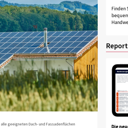
Finden 
bequem 
Handwer
Report
5 alle geeigneten Dach- und Fassadenflächen
Die neu