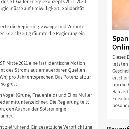
es St. Galler Energiekonzepts 2021-2030.
gie müsse auf Freiwilligkeit, Solidarität
ntierte die Regierung. Zwänge und Verbote
©
n. Gleichzeitig räumte die Regierung ein:
Span
Onli
Dieses D
P Mitte 2021 eine fast identische Motion
letzten
zent des Stroms aus erneuerbaren Quellen
Geschich
h) pro Jahr entsprechen. Das Potenzial zur
erschei
so gross.
um die 
Bauverf
n Vogel (Grüne,
Frauenfeld) und Elina Müller
Forschu
eder mitunterzeichnet. Die Regierung teilt
besonde
on, den Ausbau der Solarenergie
annt».
cht zielführend.
Ein gesetzliche Verpflichtung
Bauauf