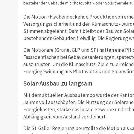
bestehender Gebäude mit Photovoltaik oder Solarthermie au
Die Motion «Flächendeckende Produktion von erneu
Versorgungssicherheit und den Klimaschutz» wurde in
Stimmen abgelehnt. Damit bleibt der Bau von Sola
bestehenden Gebäuden freiwillig. Die Regierung wa
Die Motionäre (Grüne, GLP und SP) hatten eine Pfli
Fassadenflächen bei Gebäudesanierungen, spätesten
auszurüsten. Um die Klimaschutz-Ziele zu erreiche
Energiegewinnung aus Photovoltaik und Solarwärm
Solar-Ausbau zu langsam
Mit dem aktuellen Ausbautempo würde der Kanton s
Jahren voll ausschöpfen.
Die Nutzung der Solarenerg
Energiekosten, stärke das lokale Gewerbe und scha
Abhängigkeit vom Ausland verkleinert.
Die St. Galler Regierung beurteilte die Motion als «