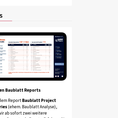
s
en Baublatt Reports
dem Report
Baublatt Project
ries
(ehem. Baublatt Analyse),
ir ab sofort zwei weitere