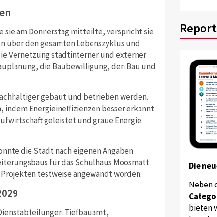
ten
Report
e sie am Donnerstag mitteilte, verspricht sie
ten über den gesamten Lebenszyklus und
die Vernetzung stadtinterner und externer
auplanung, die Baubewilligung, den Bau und
achhaltiger gebaut und betrieben werden.
, indem Energieineffizienzen besser erkannt
aufwirtschaft geleistet und graue Energie
konnte die Stadt nach eigenen Angaben
weiterungsbaus für das Schulhaus Moosmatt
Die neu
n Projekten testweise angewandt worden.
Neben 
2029
Catego
bieten w
 Dienstabteilungen Tiefbauamt,