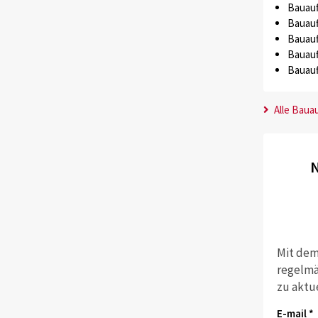
Bauauf
Bauauf
Bauauf
Bauauf
Bauauf
Alle Baua
N
Mit dem
regelmä
zu aktu
E-mail *