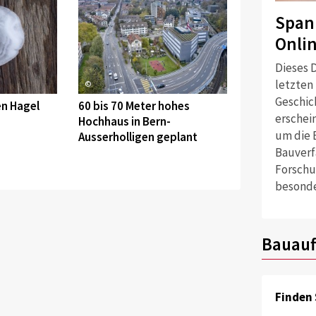
Span
Onli
Dieses D
letzten
©
Geschich
en Hagel
60 bis 70 Meter hohes
erschei
Hochhaus in Bern-
um die 
Ausserholligen geplant
Bauverf
Forschu
besonde
Bauauf
Finden 