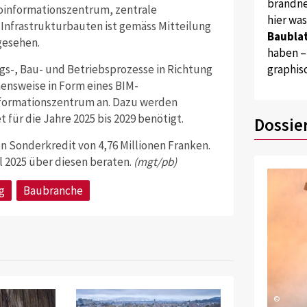
brandne
oinformationszentrum, zentrale
hier wa
d Infrastrukturbauten ist gemäss Mitteilung
Baublat
gesehen.
haben –
graphis
gs-, Bau- und Betriebsprozesse in Richtung
ensweise in Form eines BIM-
formationszentrum an. Dazu werden
 für die Jahre 2025 bis 2029 benötigt.
Dossie
n Sonderkredit von 4,76 Millionen Franken.
il 2025 über diesen beraten.
(mgt/pb)
g
Baubranche
©