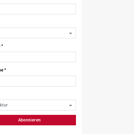
 *
e *
Abonnieren