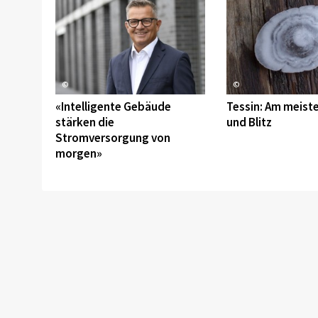
©
©
«Intelligente Gebäude
Tessin: Am meist
stärken die
und Blitz
Stromversorgung von
morgen»