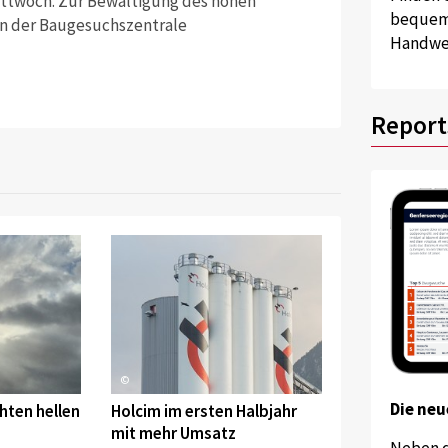
Mittwoch. Zur Bewältigung des hohen
bequem 
in der Baugesuchszentrale
Handwer
Report
©
Die neu
hten hellen
Holcim im ersten Halbjahr
mit mehr Umsatz
Neben 