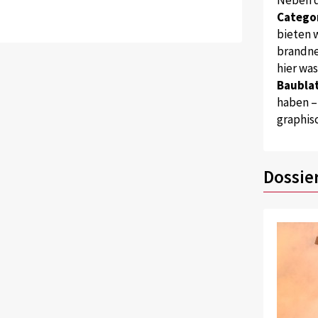
Catego
bieten w
brandne
hier wa
Baublat
haben –
graphis
Dossie