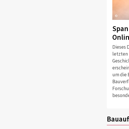
©
Span
Onli
Dieses D
letzten
Geschich
erschei
um die 
Bauverf
Forschu
besonde
Bauauf