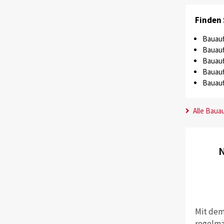
Finden 
Bauauf
Bauauf
Bauauf
Bauauf
Bauauf
Alle Baua
N
Mit dem
regelmä