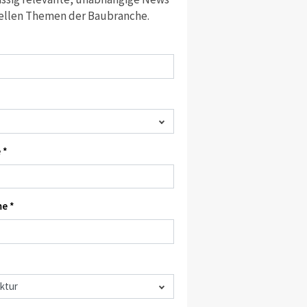
ellen Themen der Baubranche.
 *
e *