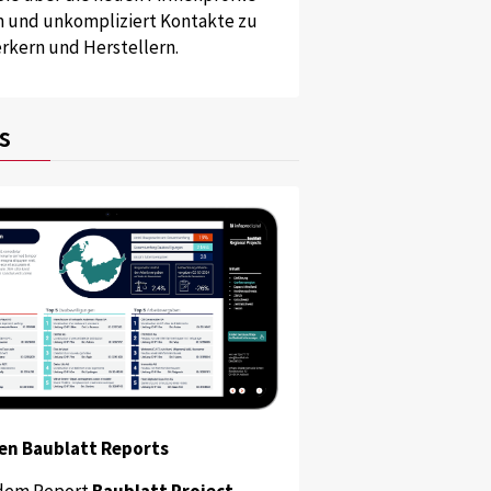
und unkompliziert Kontakte zu
kern und Herstellern.
s
en Baublatt Reports
dem Report
Baublatt Project