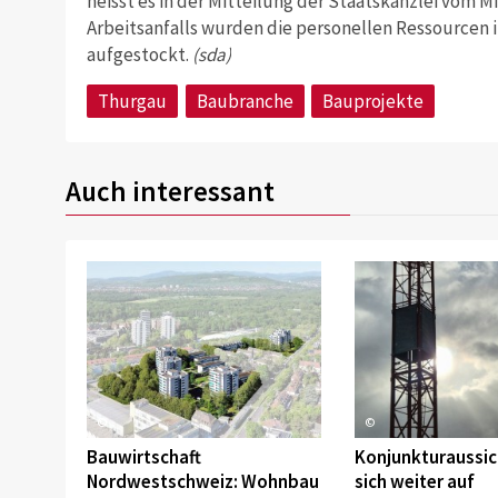
heisst es in der Mitteilung der Staatskanzlei vom 
Arbeitsanfalls wurden die personellen Ressourcen 
aufgestockt.
(sda)
Thurgau
Baubranche
Bauprojekte
Auch interessant
©
©
Bauwirtschaft
Konjunkturaussic
Nordwestschweiz: Wohnbau
sich weiter auf