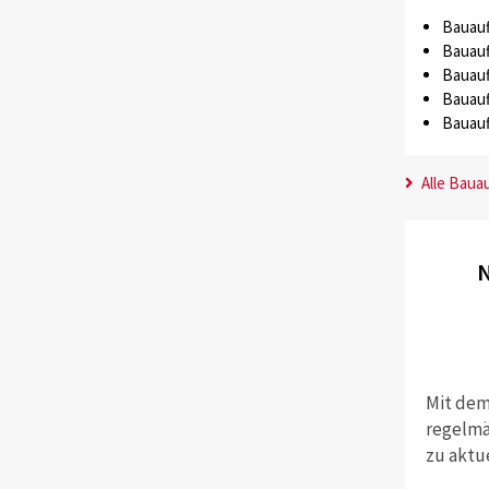
Bauauf
Bauauf
Bauauf
Bauauf
Bauauf
Alle Baua
N
Mit dem
regelmä
zu aktu