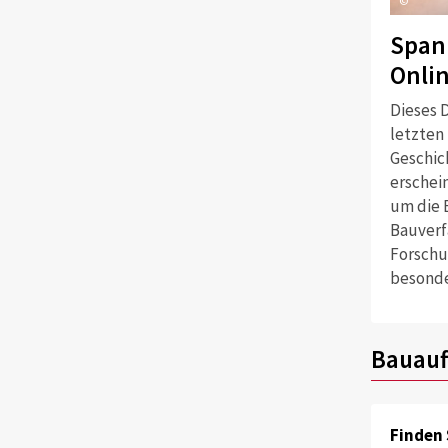
©
Span
Onli
Dieses D
letzten
Geschich
erschei
um die 
Bauverf
Forschu
besonde
Bauauf
Finden 