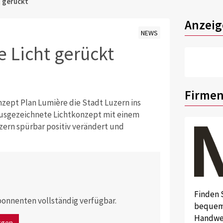
t gerückt
Anzeig
NEWS
e Licht gerückt
Firmen
nzept Plan Lumière die Stadt Luzern ins
 ausgezeichnete Lichtkonzept mit einem
zern spürbar positiv verändert und
Finden 
 Abonnenten vollständig verfügbar.
bequem 
Handwer
ggen