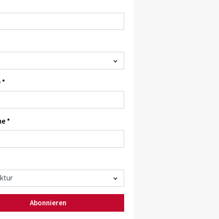
 *
e *
Abonnieren