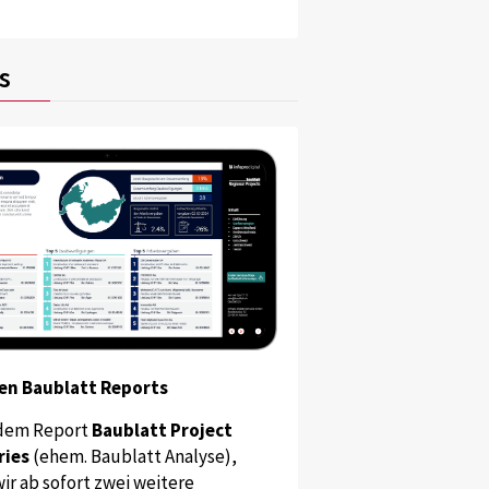
s
en Baublatt Reports
dem Report
Baublatt Project
ries
(ehem. Baublatt Analyse),
ir ab sofort zwei weitere