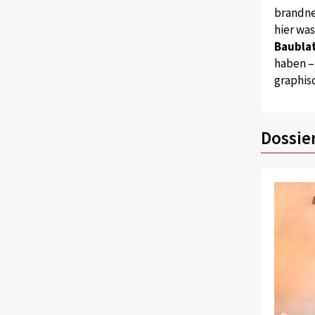
brandne
hier wa
Baublat
haben –
graphis
Dossie