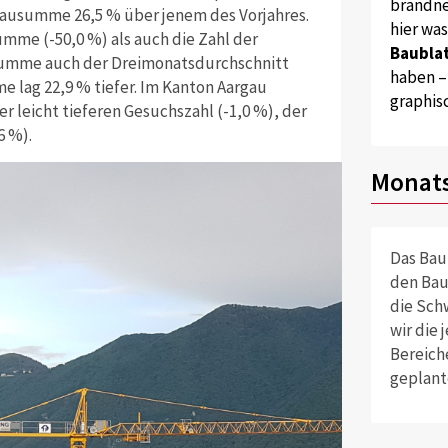
brandne
 Bausumme 26,5 % über jenem des Vorjahres.
hier wa
mme (-50,0 %) als auch die Zahl der
Baublat
usumme auch der Dreimonatsdurchschnitt
haben –
e lag 22,9 % tiefer. Im Kanton Aargau
graphis
r leicht tieferen Gesuchszahl (-1,0 %), der
6 %).
Monats
Das Bau
den Bau
die Sch
wir die
Bereich
geplant