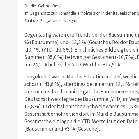
Quelle: Gabriel Diezi:
Im Gegensatz zur Romandie erhöhte sich in der italienische
Zahl der Eingaben zurückging.
Gegenläufig waren die Trends bei der Bausumme un
% (Bausumme) und -12,2 % (Gesuche).
Bei der Bau
-10,7 % (YTD: -13,6 %). Ein ähnliches Bild zeigte sic
Summe (+35,6 %) bei weniger Gesuchen (-10,7 %).
um 24,2 % höher, der YTD-Wert bei +17,5 %.
Umgekehrt war im Mai die Situation in Genf, wo die
schoss (+43,8 %), allerdings bei einer um 12,1 % t
Dreimonatsdurchschnitte gab die Bausumme um 6,0 
Deutschschweiz legte die Bausumme (YTD) im Vergl
+3,8 %). In der italienischen Schweiz waren es 7,
Gesamthaft erhöhte sich dort im Mai die Bausumme 
Gesamtschweiz lagen die YTD-Werte laut den Date
(Bausumme) und +3 % (Gesuche).