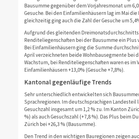
Bausumme gegenüber dem Vorjahresmonat um 6,0% 
Gesuche. Bei den Einfamilienhäusern lag im Mai di
gleichzeitig ging auch die Zahl der Gesuche um 5,
Aufgrund des gleitenden Dreimonatsdurchschnitts e
Renditeliegenschaften bei der Bausumme ein Plus 
Bei Einfamilienhäusern ging die Summe durchschnit
April verzeichneten beide Wohnbausegmente bei d
Wachstum, bei Renditeliegenschaften waren es im 
Einfamilienhäusern +13,0% (Gesuche +7,8%).
Kantonal gegenläufige Trends
Sehr unterschiedlich entwickelten sich Bausummen
Sprachregionen. Im deutschsprachigen Landesteil 
Gesuchzahl insgesamt um 1,2 % zu. Im Kanton Züri
%) als auch Gesuchszahl (+7,8 %). Das Plus beim Du
Zürich bei +26,3 % (Bausumme).
Den Trend in den wichtigen Bauregionen zeigen au