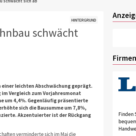
u schwächt sich ab
Anzeig
HINTERGRUND
Wohnbau schwächt
Firmen
 einer leichten Abschwächung geprägt.
 im Vergleich zum Vorjahresmonat
he um 4,4%. Gegenläufig präsentierte
 erhöhte sich die Bausumme um 7,8%,
Finden 
zierte. Akzentuierter ist der Rückgang
bequem 
Handwer
aften verminderte sich im Mai die