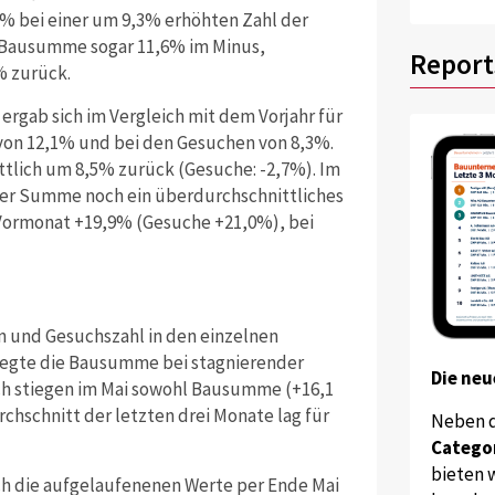
bei einer um 9,3% erhöhten Zahl der
e Bausumme sogar 11,6% im Minus,
Report
4% zurück.
rgab sich im Vergleich mit dem Vorjahr für
von 12,1% und bei den Gesuchen von 8,3%.
tlich um 8,5% zurück (Gesuche: -2,7%). Im
er Summe noch ein überdurchschnittliches
Vormonat +19,9% (Gesuche +21,0%), bei
 und Gesuchszahl in den einzelnen
legte die Bausumme bei stagnierender
Die neu
ch stiegen im Mai sowohl Bausumme (+16,1
rchschnitt der letzten drei Monate lag für
Neben 
Catego
bieten w
ch die aufgelaufenenen Werte per Ende Mai