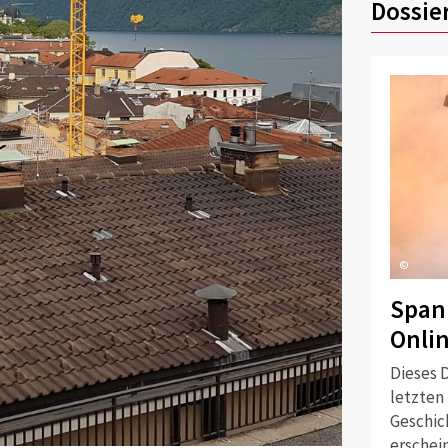
Dossie
©
Span
Onli
Dieses D
letzten
Geschich
erschei