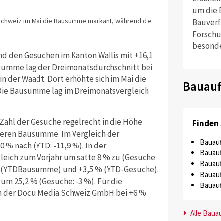
um die 
n Schweiz im Mai die Bausumme markant, während die
Bauverf
Forschu
besonde
d den Gesuchen im Kanton Wallis mit +16,1
summe lag der Dreimonatsdurchschnitt bei
h in der Waadt. Dort erhöhte sich im Mai die
Bauauf
 Die Bausumme lag im Dreimonatsvergleich
 Zahl der Gesuche regelrecht in die Höhe
Finden 
ieferen Bausumme. Im Vergleich der
Bauauf
% nach (YTD: -11,9 %). In der
Bauauf
eich zum Vorjahr um satte 8 % zu (Gesuche
Bauauf
8 % (YTDBausumme) und +3,5 % (YTD-Gesuche).
Bauauf
um 25,2 % (Gesuche: -3 %). Für die
Bauauf
n der Docu Media Schweiz GmbH bei +6 %
Alle Baua