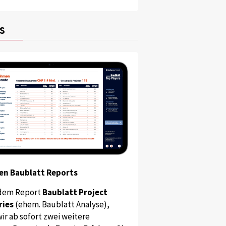
s
en Baublatt Reports
dem Report
Baublatt Project
ries
(ehem. Baublatt Analyse),
ir ab sofort zwei weitere