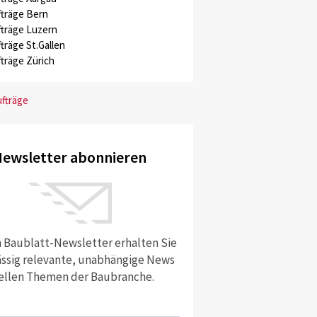
träge Bern
träge Luzern
träge St.Gallen
träge Zürich
ufträge
ewsletter abonnieren
e München GmbH
eigene Fernsehsendungen und vom deutschen Innenministerium produziert
 Baublatt-Newsletter erhalten Sie
ssig relevante, unabhängige News
ellen Themen der Baubranche.