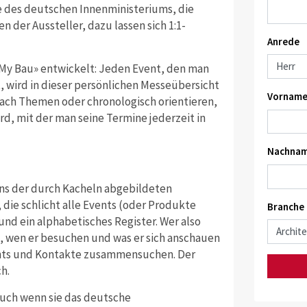
ge des deutschen Innenministeriums, die
 der Aussteller, dazu lassen sich 1:1-
Anrede
 «My Bau» entwickelt: Jeden Event, den man
, wird in dieser persönlichen Messeübersicht
Vorname
nach Themen oder chronologisch orientieren,
rd, mit der man seine Termine jederzeit in
Nachnam
eins der durch Kacheln abgebildeten
, die schlicht alle Events (oder Produkte
Branche
und ein alphabetisches Register. Wer also
s, wen er besuchen und was er sich anschauen
vents und Kontakte zusammensuchen. Der
h.
uch wenn sie das deutsche