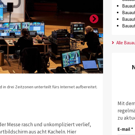
Bauauf
Bauauf
Bauauf
Bauauf
Alle Baua
N
Quelle: Mess
 drei Zeitzonen unterteilt fürs Internet aufbereitet.
Bau-TV: Auch 
Angebot.
Mit dem
regelmä
zu aktu
der Messe rasch und unkompliziert verlief,
E-mail *
rtbildschirm aus acht Kacheln. Hier