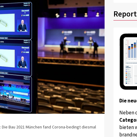
Report
Die neu
Neben 
Catego
bieten w
: Die Bau 2021 München fand Corona-bedingt diesmal
brandne