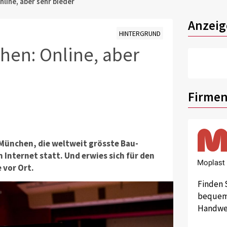
line, aber sehr bieder
Anzeig
HINTERGRUND
hen: Online, aber
Firmen
 München, die weltweit grösste Bau-
 Internet statt. Und erwies sich für den
 vor Ort.
Finden 
bequem 
Handwer