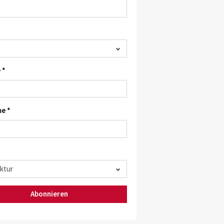
 *
e *
Abonnieren