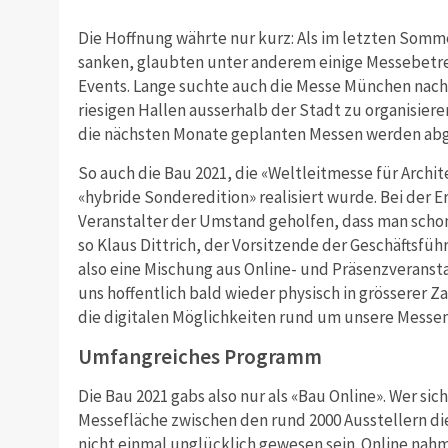
Die Hoffnung währte nur kurz: Als im letzten Somm
sanken, glaubten unter anderem einige Messebetre
Events. Lange suchte auch die Messe München nach 
riesigen Hallen ausserhalb der Stadt zu organisieren.
die nächsten Monate geplanten Messen werden abges
So auch die Bau 2021, die «Weltleitmesse für Archit
«hybride Sonderedition» realisiert wurde. Bei der 
Veranstalter der Umstand geholfen, dass man schon
so Klaus Dittrich, der Vorsitzende der Geschäftsf
also eine Mischung aus Online- und Präsenzveransta
uns hoffentlich bald wieder physisch in grösserer 
die digitalen Möglichkeiten rund um unsere Messen
Umfangreiches Programm
Die Bau 2021 gabs also nur als «Bau Online». Wer si
Messefläche zwischen den rund 2000 Ausstellern di
nicht einmal unglücklich gewesen sein. Online nah