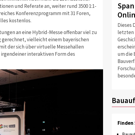
Span
tionen und Referate an, weiter rund 3500 1:1-
Onli
reiches Konferenzprogramm mit 31 Foren,
lles kostenlos.
Dieses D
tungen an eine Hybrid-Messe offenbar viel zu
letzten
 gerechnet, vielleicht einem bayerischen
Geschich
it der sich über virtuelle Messehallen
erschei
 irgendeiner interaktiven Form des
um die 
Bauverf
Forschu
besonde
Bauauf
Finden 
Bauauf