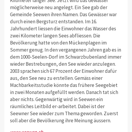
Kilometer langer See. Jetzt wird das Gewässer
möglicherweise neu angelegt. Ein See gab der
Gemeinde Seewen ihren Namen. Das Gewässer war
durch einen Bergsturz entstanden. Im 16.
Jahrhundert liessen die Einwohner das Wasser des
zwei Kilometer langen Sees abfliessen. Die
Bevölkerung hatte von den Mückenplagen im
Sommer genug. In den vergangenen Jahren gab es in
dem 1000-Seelen-Dorf im Schwarzbubenland immer
wieder Bestrebungen, den See wieder anzulegen.
2003 sprachen sich 67 Prozent der Einwohner dafür
aus, den See neu zu erstellen. Gemäss einer
Machbarkeitsstudie könnte das frühere Seegebiet
in zwei Monaten aufgefüllt werden. Danach tat sich
aber nichts. Gegenwärtig wird in Seewen ein
räumliches Leitbild er-arbeitet. Dabei ist der
Seewner See wieder zum Thema geworden. Zuerst
soll aber die Bevölkerung ihre Meinung äussern.
www.seewen.ch