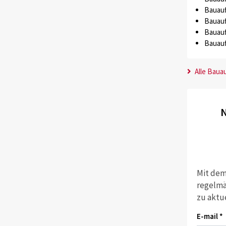
Bauauf
Bauauf
Bauauf
Bauauf
Alle Baua
N
Mit dem
regelmä
zu aktu
E-mail *