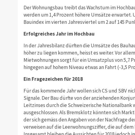
Der Wohnungsbau treibt das Wachstum im Hochbau d
werden um 1,4 Prozent höhere Umsätze erwartet. U
Bauindex im vierten Jahresviertel um 2 auf 145 Pun
Erfolgreiches Jahr im Hochbau
In der Jahresbilanz dürften die Umsätze des Bauh
höher zu liegen kommen, heisst es weiter. Vor all
Mietwohnungen sorgt für ein Umsatzplus von 5,7 Pr
hingegen auf hohem Niveau etwas an Fahrt (-3,5 Pro
Ein Fragezeichen für 2018
Für das kommende Jahr wollen sich CS und SBV nich
Signale. Der Bau dürfte von der anziehenden Konjun
Leitzinses durch die Schweizerische Nationalbank 
ausgeschlossen. Als Bremsklotz könnten sich Mar
der sich gemäss den Angaben von der Nachfrage der
verweisen auf die Leerwohnungsziffer, die auf dem 
Insgesamt bleiben die Aussichten für 2018 jedoch in