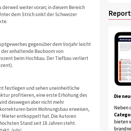
erweil weiter voran; in diesem Bereich
Report
nter dem Strich sinkt der Schweizer
kte.
auptgewerbes gegenüber dem Vorjahr leicht
em der anhaltende Bauboom von
ozent beim Hochbau. Der Tiefbau verliert
zent).
t festlegen und sehen uneinheitliche
ktur profitieren, eine erste Erhöhung des
Die neu
wird deswegen aber nicht mehr
Neben 
ktkorrekturen beim Wohnungsbau erweisen,
Catego
 Mieter entkoppelt hat. Die Autoren
bieten w
höchsten Stand seit 18 Jahren steht.
brandne
takt.
(sda)