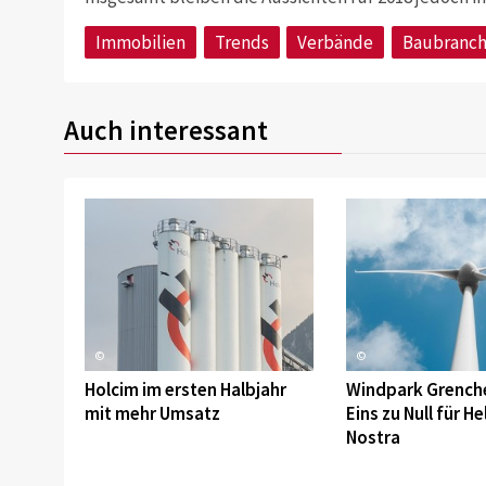
Immobilien
Trends
Verbände
Baubranc
Auch interessant
©
©
Holcim im ersten Halbjahr
Windpark Grench
mit mehr Umsatz
Eins zu Null für He
Nostra