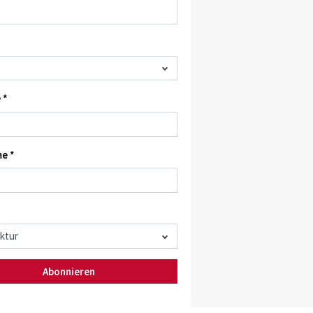
 *
e *
Abonnieren