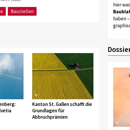
hier wa
he
Baustellen
Baublat
haben –
graphis
Dossie
©
enberg:
Kanton St. Gallen schafft die
lvetia
Grundlagen für
Abbruchprämien
©