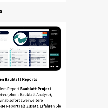
s
en Baublatt Reports
dem Report
Baublatt Project
ries
(ehem. Baublatt Analyse),
ir ab sofort zwei weitere
ue Reports als Zusatz. Erfahren Sie