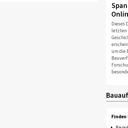
Span
Onli
Dieses D
letzten
Geschich
erschei
um die 
Bauverf
Forschu
besonde
Bauauf
Finden 
Bauauf