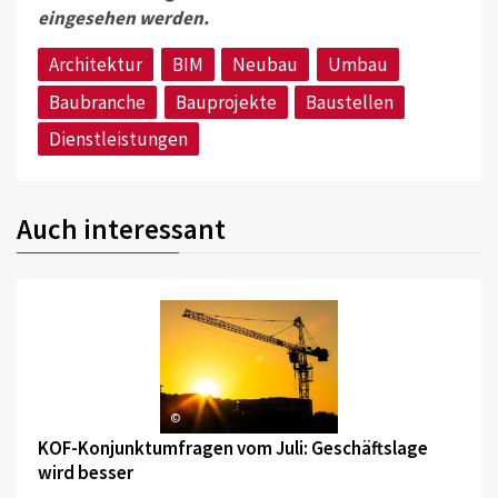
eingesehen werden.
Architektur
BIM
Neubau
Umbau
Baubranche
Bauprojekte
Baustellen
Dienstleistungen
Auch interessant
©
KOF-Konjunktumfragen vom Juli: Geschäftslage
wird besser