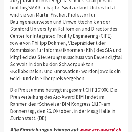
Jurypräsidentin ist Birgitta Schock, Chairperson
buildingSMART chapter Switzerland. Unterstützt
wird sie von Martin Fischer, Professor für
Bauingenieurwesen und Umwelttechnik an der
Stanford University in Kalifornien und Director des
Center for Integrated Facility Engineering (CIFE)
sowie von Philipp Dohmen, Vizepräsident der
Kommission für Informatiknormen (KIN) des SIA und
Mitglied des Steuerungsausschuss von Bauen digital
Schweiz In den beiden Schwerpunkten
«Kollaboration» und «Innovation» werden jeweils ein
Gold- und ein Silberpreis vergeben.
Die Preissumme beträgt insgesamt CHF 16’000. Die
Preisverleihung des Arc-Award BIM findet im
Rahmen des «Schweizer BIM Kongress 2017» am
Donnerstag, den 26. Oktober , in der Maag Halle in
Zürich statt. (BB)
Alle Einreichungen können auf
www.arc-award.ch