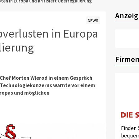
ten in Europa und kritisiert Überregulierung
Anzeig
NEWS
verlusten in Europa
lierung
Firmen
-Chef Morten Wierod in einem Gespräch
er Technologiekonzerns warnte vor einem
uropas und möglichen
Finden 
bequem 