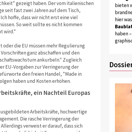
hkeit" gezeigt haben. Der vom italienischen
bieten w
e seit fast zwei Jahren auf dem Tisch,
brandne
h hoffe, dass wir nicht erst eine viel
hier wa
müssen. So weit sollte es nicht kommen
Baublat
t wird."
haben –
graphis
kt oder die EU müssen mehr Regulierung
 Vorschriften ganz abschaffen und den
tschaftswachstum ankurbeln." Zugleich
Dossie
r EU-Vorgaben zur Verringerung der
efürworte den freien Handel, "Made in
olgen haben und Kosten erhöhen.
rbeitskräfte, ein Nachteil Europas
ausgebildeten Arbeitskräfte, hochwertige
gement. Die rasche Verringerung der
Allerdings verweist er darauf, dass sich