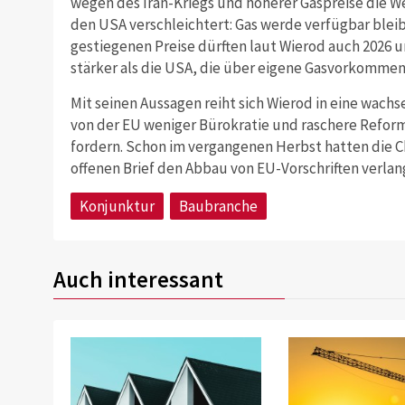
wegen des Iran-Kriegs und höherer Gaspreise die 
den USA verschleichtert: Gas werde verfügbar bleib
gestiegenen Preise dürften laut Wierod auch 2026 u
stärker als die USA, die über eigene Gasvorkommen
Mit seinen Aussagen reiht sich Wierod in eine wach
von der EU weniger Bürokratie und raschere Refor
fordern. Schon im vergangenen Herbst hatten die C
offenen Brief den Abbau von EU-Vorschriften verlan
Konjunktur
Baubranche
Auch interessant