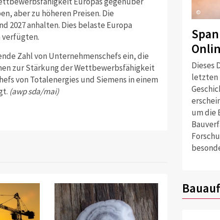
Wettbewerbsfähigkeit Europas gegenüber
en, aber zu höheren Preisen. Die
©
nd 2027 anhalten. Dies belaste Europa
Span
 verfügten.
Onli
sende Zahl von Unternehmenschefs ein, die
Dieses D
men zur Stärkung der Wettbewerbsfähigkeit
letzten
hefs von Totalenergies und Siemens in einem
Geschich
gt.
(awp sda/mai)
erschei
um die 
Bauverf
Forschu
besonde
Bauauf