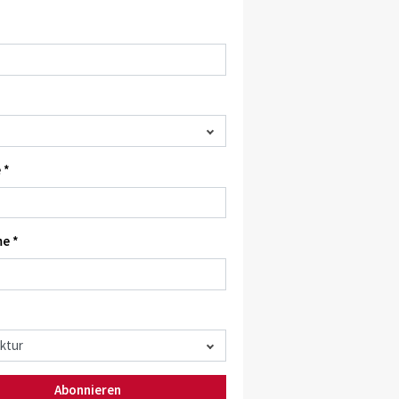
 *
e *
Abonnieren