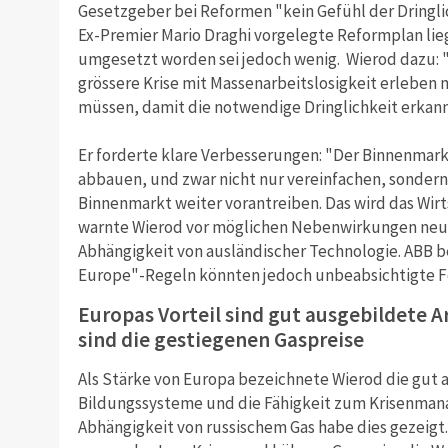
Gesetzgeber bei Reformen "kein Gefühl der Dringlic
Ex-Premier Mario Draghi vorgelegte Reformplan lieg
umgesetzt worden sei jedoch wenig. Wierod dazu: "Ic
grössere Krise mit Massenarbeitslosigkeit erleben 
müssen, damit die notwendige Dringlichkeit erkann
Er forderte klare Verbesserungen: "Der Binnenmar
abbauen, und zwar nicht nur vereinfachen, sondern
Binnenmarkt weiter vorantreiben. Das wird das Wir
warnte Wierod vor möglichen Nebenwirkungen neue
Abhängigkeit von ausländischer Technologie. ABB b
Europe"-Regeln könnten jedoch unbeabsichtigte F
Europas Vorteil sind gut ausgebildete A
sind die gestiegenen Gaspreise
Als Stärke von Europa bezeichnete Wierod die gut 
Bildungssysteme und die Fähigkeit zum Krisenmana
Abhängigkeit von russischem Gas habe dies gezeigt. 