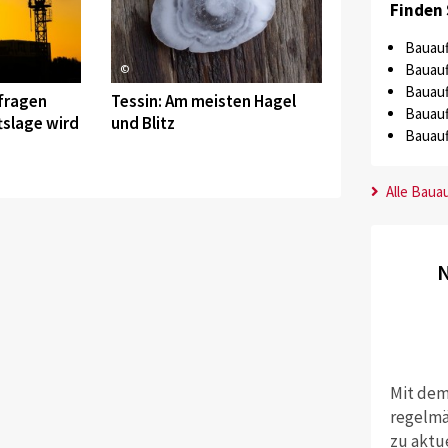
Finden 
Bauauf
Bauauf
©
Bauauf
fragen
Tessin: Am meisten Hagel
Bauauf
tslage wird
und Blitz
Bauauf
Alle Baua
N
Mit dem
regelmä
zu aktu