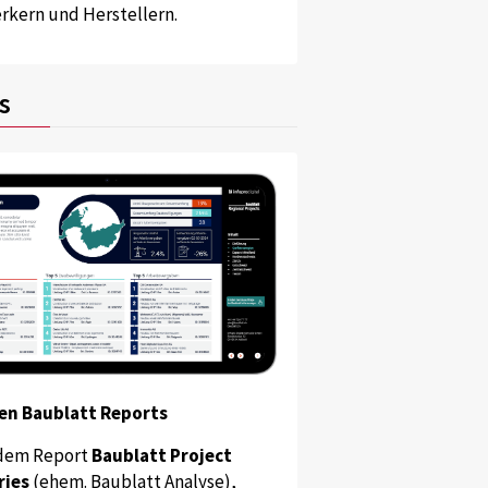
kern und Herstellern.
s
en Baublatt Reports
dem Report
Baublatt Project
ries
(ehem. Baublatt Analyse),