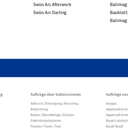
Swiss Arc Afterwork
Batimag
Swiss Arc Darling
Baublatt
Batimag 
ng
Aufträge über Submissionen
Aufträge na
Abbruch / Entsorgung / Recycling
Aargau
Bedachung
Appenzell Aus
Boden / Wandbeläge / Decken
Appenzell Inn
Elektroinstallationen
Basel-Landsch
Fenster / Türen / Tore
Basel-Stadt