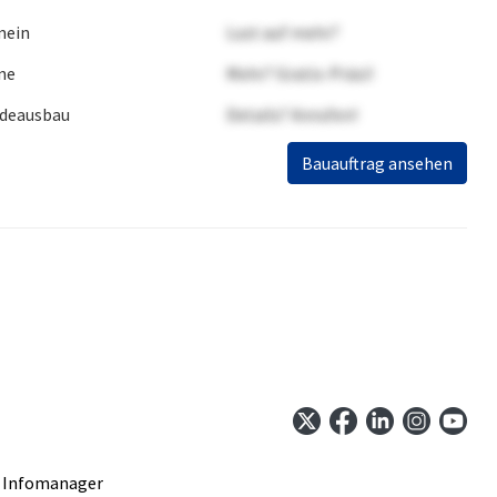
mein
Lust auf mehr?
ne
Mehr? Gratis-Präsi!
deausbau
Details? Anrufen!
Bauauftrag ansehen
 Infomanager