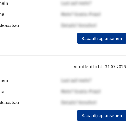
mein
Lust auf mehr?
ne
Mehr? Gratis-Präsi!
deausbau
Details? Anrufen!
Bauauftrag ansehen
Veröffentlicht:
31.07.2026
mein
Lust auf mehr?
ne
Mehr? Gratis-Präsi!
deausbau
Details? Anrufen!
Bauauftrag ansehen