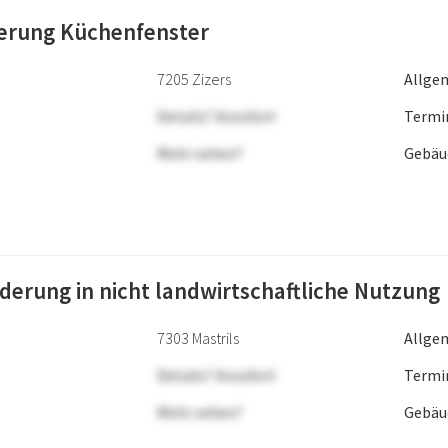
erung Küchenfenster
7205 Zizers
Allge
Details? Anrufen!
Termi
Mehr sehen?
Gebäu
erung in nicht landwirtschaftliche Nutzung
7303 Mastrils
Allge
Details? Anrufen!
Termi
Mehr sehen?
Gebäu