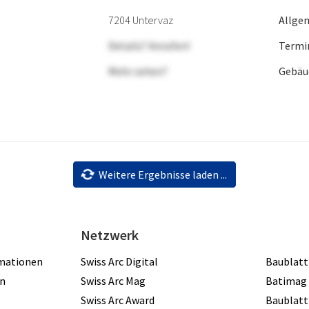
7204 Untervaz
Allge
Details? Anrufen!
Termi
Mehr sehen?
Gebäu
Weitere Ergebnisse laden ...
Netzwerk
rmationen
Swiss Arc Digital
Baublatt
en
Swiss Arc Mag
Batimag
Swiss Arc Award
Baublatt