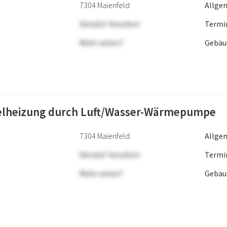
7304 Maienfeld
Allge
Details? Anrufen!
Termi
Mehr sehen?
Gebäu
elheizung durch Luft/Wasser-Wärmepumpe
7304 Maienfeld
Allge
Details? Anrufen!
Termi
Mehr sehen?
Gebäu