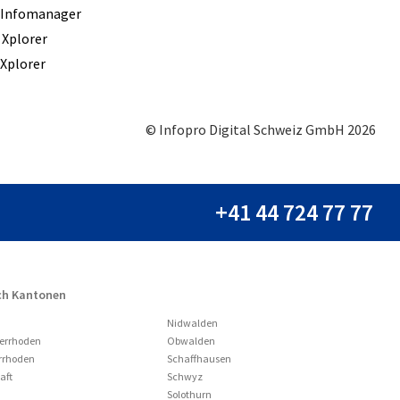
 Infomanager
 Xplorer
Xplorer
© Infopro Digital Schweiz GmbH 2026
+41 44 724 77 77
ch Kantonen
Nidwalden
serrhoden
Obwalden
errhoden
Schaffhausen
aft
Schwyz
Solothurn