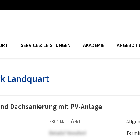
ORT
SERVICE & LEISTUNGEN
AKADEMIE
ANGEBOT &
rk Landquart
d Dachsanierung mit PV-Anlage
7304 Maienfeld
Allge
Details? Anrufen!
Termi