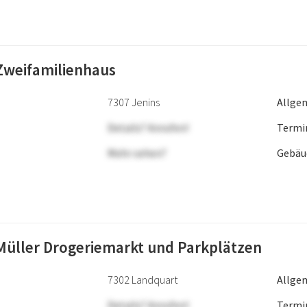
weifamilienhaus
7307 Jenins
Allge
Details? Anrufen!
Termi
Mehr sehen?
Gebäu
üller Drogeriemarkt und Parkplätzen
7302 Landquart
Allge
Details? Anrufen!
Termi