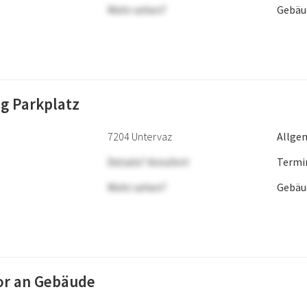
Mehr sehen?
Gebäu
ng Parkplatz
7204 Untervaz
Allge
Details? Anrufen!
Termi
Mehr sehen?
Gebäu
or an Gebäude