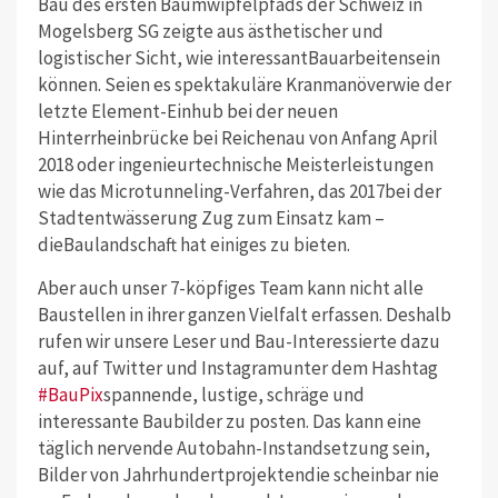
Bau des ersten Baumwipfelpfads der Schweiz in
Mogelsberg SG zeigte aus ästhetischer und
logistischer Sicht, wie interessantBauarbeitensein
können. Seien es spektakuläre Kranmanöverwie der
letzte Element-Einhub bei der neuen
Hinterrheinbrücke bei Reichenau von Anfang April
2018 oder ingenieurtechnische Meisterleistungen
wie das Microtunneling-Verfahren, das 2017bei der
Stadtentwässerung Zug zum Einsatz kam –
dieBaulandschaft hat einiges zu bieten.
Aber auch unser 7-köpfiges Team kann nicht alle
Baustellen in ihrer ganzen Vielfalt erfassen. Deshalb
rufen wir unsere Leser und Bau-Interessierte dazu
auf, auf Twitter und Instagramunter dem Hashtag
#BauPix
spannende, lustige, schräge und
interessante Baubilder zu posten. Das kann eine
täglich nervende Autobahn-Instandsetzung sein,
Bilder von Jahrhundertprojektendie scheinbar nie