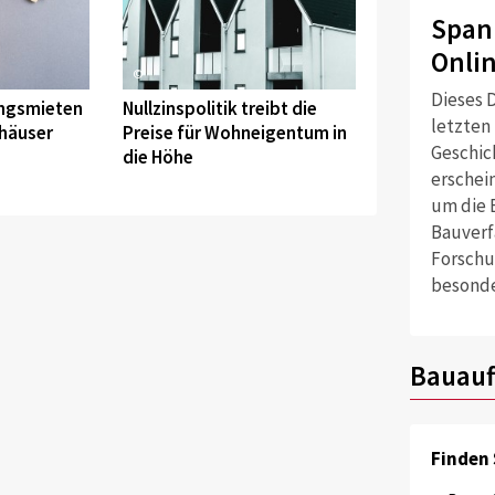
Span
Onli
©
Dieses D
ungsmieten
Nullzinspolitik treibt die
letzten
häuser
Preise für Wohneigentum in
Geschich
die Höhe
erschei
um die 
Bauverf
Forschu
besonde
Bauauf
Finden 