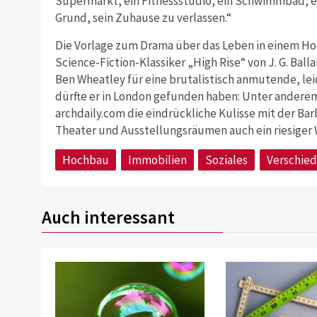
Supermarkt, ein Fitnessstudio, ein Schwimmbad, ei
Grund, sein Zuhause zu verlassen.“
Die Vorlage zum Drama über das Leben in einem Hoch
Science-Fiction-Klassiker „High Rise“ von J. G. Ball
Ben Wheatley für eine brutalistisch anmutende, leic
dürfte er in London gefunden haben: Unter andere
archdaily.com die eindrückliche Kulisse mit der 
Theater und Ausstellungsräumen auch ein riesiger
Hochbau
Immobilien
Soziales
Verschie
Auch interessant