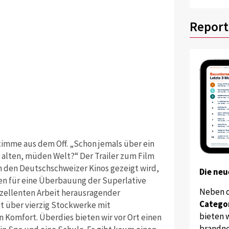
Report
timme aus dem Off. „Schon jemals über ein
r alten, müden Welt?“ Der Trailer zum Film
in den Deutschschweizer Kinos gezeigt wird,
Die neu
en für eine Überbauung der Superlative
Neben 
xzellenten Arbeit herausragender
Catego
gt über vierzig Stockwerke mit
bieten w
Komfort. Überdies bieten wir vor Ort einen
brandne