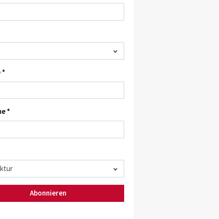
 *
e *
Abonnieren