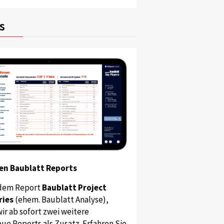
s
en Baublatt Reports
dem Report
Baublatt Project
ries
(ehem. Baublatt Analyse),
ir ab sofort zwei weitere
ue Reports als Zusatz. Erfahren Sie