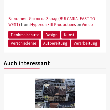
България- Изток на Запад (BULGARIA- EAST TO
WEST)
from
Hyperion XIII Productions
on
Vimeo
.
Denkmalschutz
Design
Kunst
Verschiedenes
Aufbereitung
Verarbeitung
Auch interessant
©