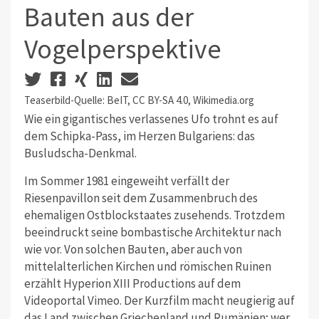
Bauten aus der
Vogelperspektive
Teaserbild-Quelle: BeIT, CC BY-SA 4.0, Wikimedia.org
Wie ein gigantisches verlassenes Ufo trohnt es auf
dem Schipka-Pass, im Herzen Bulgariens: das
Busludscha-Denkmal.
Im Sommer 1981 eingeweiht verfällt der
Riesenpavillon seit dem Zusammenbruch des
ehemaligen Ostblockstaates zusehends. Trotzdem
beeindruckt seine bombastische Architektur nach
wie vor. Von solchen Bauten, aber auch von
mittelalterlichen Kirchen und römischen Ruinen
erzählt Hyperion XIII Productions auf dem
Videoportal Vimeo. Der Kurzfilm macht neugierig auf
das Land zwischen Griechenland und Rumänien; wer