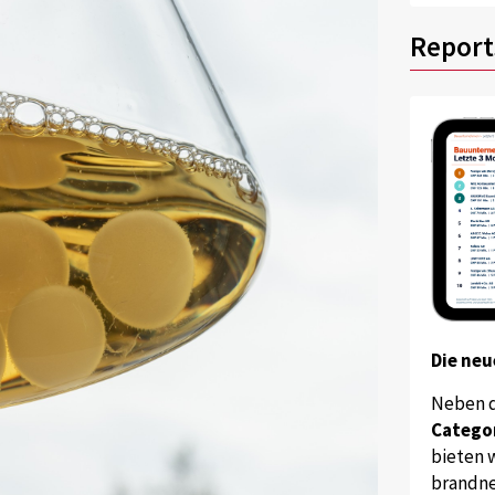
Report
Die neu
Neben 
Catego
bieten w
brandne