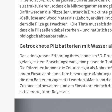
Hilfe von 3D-Druck hergestellt. Das erlaubt den Fo
zu strukturieren, sodass die Mikroorganismen mögl
Dafür werden die Pilzzellen unter die Drucktinte g
«Cellulose and Wood Materials».Labors, erklärt, ist d
dem die Pilze gut wachsen: «Die Tinte muss sich da
dass die Pilzzellen dabei sterben – und natürlich sol
biologisch abbaubar sein.»
Getrocknete Pilzbatterien mit Wasser a
Dank der grossen Erfahrung ihres Labors im 3D-Druc
gelang es dem Forschungsteam, eine passende Tinte
Die Pilzzellen können die Cellulose gar als Nährsto
ihrem Einsatz abbauen. Ihre bevorzugte «Nahrung»
die den Batterien zugesetzt werden. «Man kann die
Zustand aufbewahren und am Einsatzort einfach du
aktivieren», führt Reyes aus.