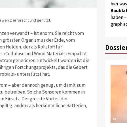
hier wa
Baublat
haben –
u wenig erforscht und genutzt.
graphis
lanzen verwandt – ist enorm. Sie reicht vom
m grössten Organismus der Erde, vom
Dossie
 Helden, der als Rohstoff für
s «Cellulose and Wood Materials»Empa hat
Strom generieren. Entwickelt worden ist die
hrigen Forschungsprojekts, das die Gebert
obials» unterstützt hat.
Strom – aber dennoch genug, um damit zum
 zu betreiben. Solche Sensoren kommen in
 Einsatz. Der grösste Vorteil der
ungiftig, anders als herkömmliche Batterien,
©