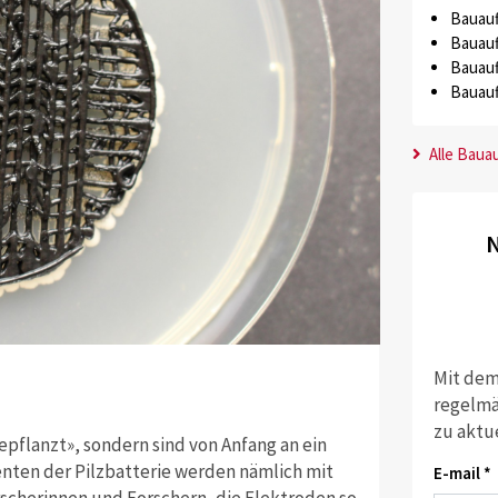
Bauauf
Bauauf
Bauauf
Bauauf
Alle Baua
N
Mit dem
regelmä
zu aktu
gepflanzt», sondern sind von Anfang an ein
enten der Pilzbatterie werden nämlich mit
E-mail *