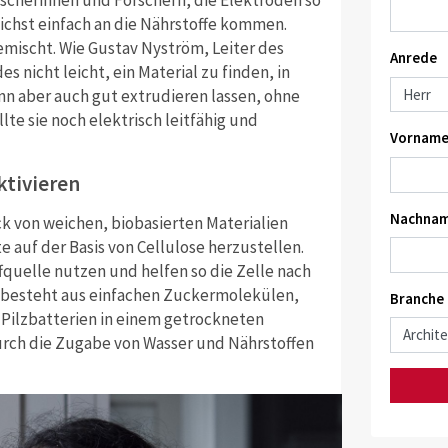
rscherinnen und Forschern, die Elektroden so
ichst einfach an die Nährstoffe kommen.
emischt. Wie Gustav Nyström, Leiter des
Anrede
es nicht leicht, ein Material zu finden, in
nn aber auch gut extrudieren lassen, ohne
lte sie noch elektrisch leitfähig und
Vorname
ktivieren
Nachnam
k von weichen, biobasierten Materialien
 auf der Basis von Cellulose herzustellen.
ffquelle nutzen und helfen so die Zelle nach
 besteht aus einfachen Zuckermolekülen,
Branche
 Pilzbatterien in einem getrockneten
rch die Zugabe von Wasser und Nährstoffen