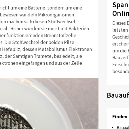
Span
nicht um eine Batterie, sondern um eine
Onli
 Lebewesen wandeln Mikroorganismen
llen machen sich diesen Stoffwechsel
Dieses D
m ab. Bisher wurden sie meist mit Bakterien
letzten
iner funktionierenden Brennstoffzelle
Geschich
s. Die Stoffwechsel der beiden Pilze
erschei
ein Hefepilz, dessen Metabolismus Elektronen
um die 
lz, der Samtigen Tramete, besiedelt, sie
Bauverf
ektronen eingefangen und aus der Zelle
Forschu
besonde
Bauauf
Finden 
Bauauf