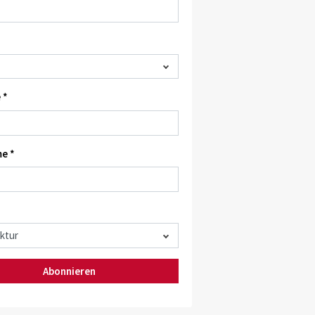
 *
e *
Abonnieren