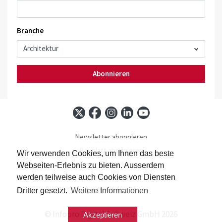
Branche
Abonnieren
Newsletter abonnieren
Baublatt abonnieren
Wir verwenden Cookies, um Ihnen das beste
Kontakt
Webseiten-Erlebnis zu bieten. Ausserdem
Impressum
werden teilweise auch Cookies von Diensten
Datenschutz
Dritter gesetzt.
Weitere Informationen
© Infopro Digital Schweiz GmbH 2026
Akzeptieren