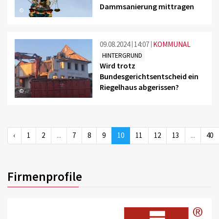
Dammsanierung mittragen
©
09.08.2024
14:07
KOMMUNAL
HINTERGRUND
Wird trotz
Bundesgerichtsentscheid ein
Riegelhaus abgerissen?
©
‹
1
2
...
7
8
9
10
11
12
13
...
40
Firmenprofile