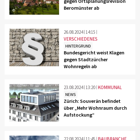
gegen Ortsplanungsrevision
Beromünster ab
©
26.08.2024
14:15
VERSCHIEDENES
HINTERGRUND
Bundesgericht weist Klagen
gegen Stadtzürcher
©
Wohnregeln ab
23.08.2024
13:20
KOMMUNAL
NEWS
Zürich: Souverän befindet
über „Mehr Wohnraum durch
Aufstockung“
©
22.08.2024
11:45
BAUBRANCHE