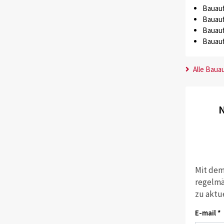
Bauauf
Bauauf
Bauauf
Bauauf
Alle Baua
N
Mit dem
regelmä
zu aktu
E-mail *