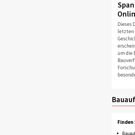
Span
Onli
Dieses D
letzten
Geschich
erschei
um die 
Bauverf
Forschu
besonde
Bauauf
Finden 
Bauauf