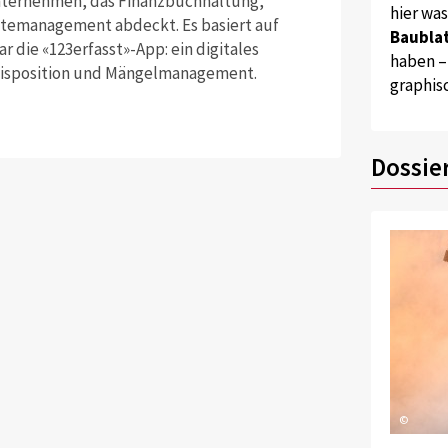
nternehmen, das Finanzbuchhaltung,
hier wa
ätemanagement abdeckt. Es basiert auf
Baublat
 die «123erfasst»-App: ein digitales
haben –
Disposition und Mängelmanagement.
graphis
Dossie
©