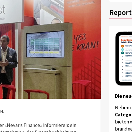
Report
Die neu
Neben 
4.
Catego
bieten w
 «Nevaris Finance» informieren: ein
brandne