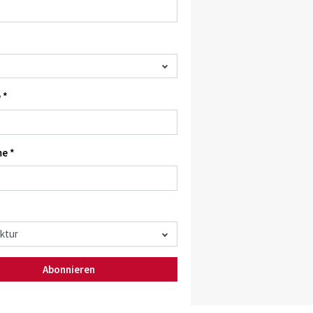
 *
e *
Abonnieren