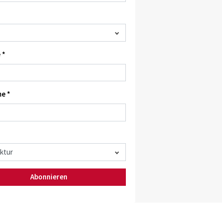
 *
e *
Abonnieren