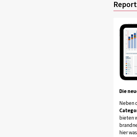
Report
Die neu
Neben 
Catego
bieten w
brandne
hier wa