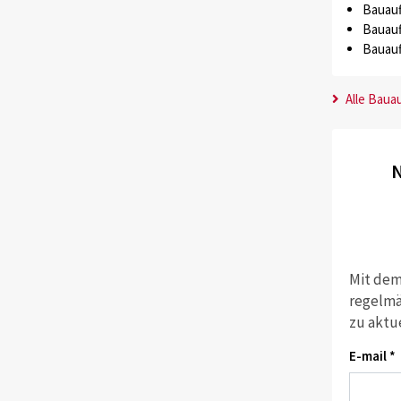
Bauauf
Bauauf
Bauauf
Alle Baua
N
Mit dem
regelmä
zu aktu
E-mail *