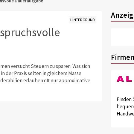
chsvolle Daueraufgabe
Anzeig
HINTERGRUND
spruchsvolle
Firmen
en versucht Steuern zu sparen. Was sich
 in der Praxis selten in gleichem Masse
derabilien erlauben oft nur approximative
Finden 
bequem 
Handwer