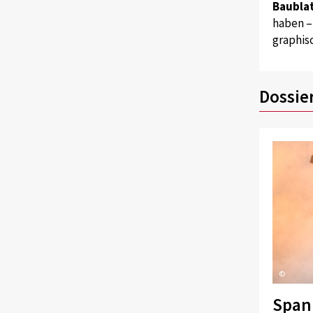
Baublat
haben –
graphis
Dossie
©
Span