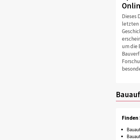
Onli
Dieses D
letzten
Geschich
erschei
um die 
Bauverf
Forschu
besonde
Bauauf
Finden 
Bauauf
Bauauf