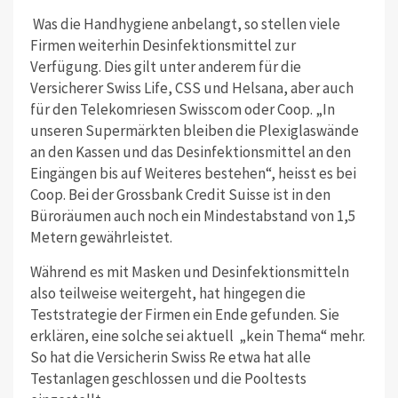
Was die Handhygiene anbelangt, so stellen viele
Firmen weiterhin Desinfektionsmittel zur
Verfügung. Dies gilt unter anderem für die
Versicherer Swiss Life, CSS und Helsana, aber auch
für den Telekomriesen Swisscom oder Coop. „In
unseren Supermärkten bleiben die Plexiglaswände
an den Kassen und das Desinfektionsmittel an den
Eingängen bis auf Weiteres bestehen“, heisst es bei
Coop. Bei der Grossbank Credit Suisse ist in den
Büroräumen auch noch ein Mindestabstand von 1,5
Metern gewährleistet.
Während es mit Masken und Desinfektionsmitteln
also teilweise weitergeht, hat hingegen die
Teststrategie der Firmen ein Ende gefunden. Sie
erklären, eine solche sei aktuell
„kein Thema“ mehr.
So hat die Versicherin Swiss Re etwa hat alle
Testanlagen geschlossen und die Pooltests