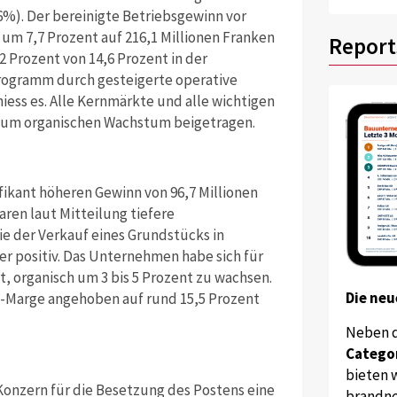
,6%). Der bereinigte Betriebsgewinn vor
um 7,7 Prozent auf 216,1 Millionen Franken
Report
2 Prozent von 14,6 Prozent in der
rogramm durch gesteigerte operative
hiess es. Alle Kernmärkte und alle wichtigen
zum organischen Wachstum beigetragen.
fikant höheren Gewinn von 96,7 Millionen
aren laut Mitteilung tiefere
 der Verkauf eines Grundstücks in
er positiv. Das Unternehmen habe sich für
t, organisch um 3 bis 5 Prozent zu wachsen.
Die neu
a-Marge angehoben auf rund 15,5 Prozent
Neben 
Catego
bieten w
Konzern für die Besetzung des Postens eine
brandne