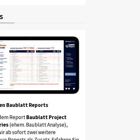
s
en Baublatt Reports
dem Report
Baublatt Project
ries
(ehem. Baublatt Analyse),
ir ab sofort zwei weitere
ue Reports als Zusatz. Erfahren Sie