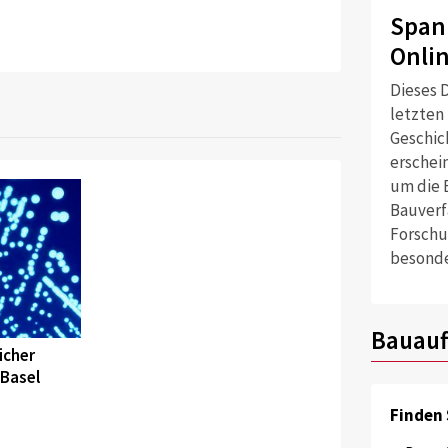
Span
Onli
Dieses D
letzten
Geschich
erschei
um die 
Bauverf
Forschu
besonde
Bauauf
icher
 Basel
Finden 