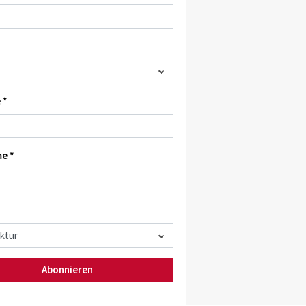
 *
e *
Abonnieren