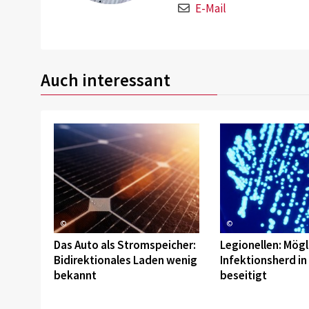
E-Mail
Auch interessant
©
©
Das Auto als Stromspeicher:
Legionellen: Mögl
Bidirektionales Laden wenig
Infektionsherd in
bekannt
beseitigt