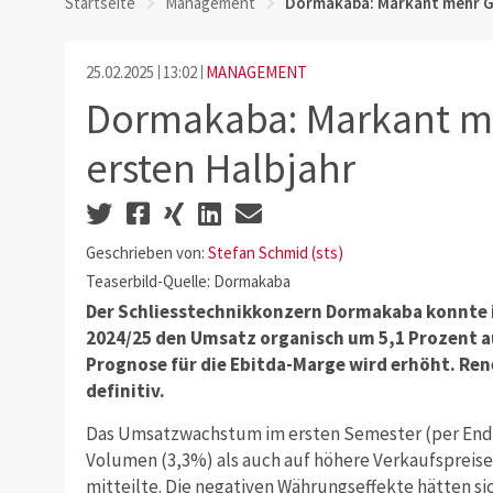
Startseite
Management
Dormakaba: Markant mehr Ge
25.02.2025
13:02
MANAGEMENT
Dormakaba: Markant m
ersten Halbjahr
Geschrieben von:
Stefan Schmid (sts)
Teaserbild-Quelle: Dormakaba
Der Schliesstechnikkonzern Dormakaba konnte i
2024/25 den Umsatz organisch um 5,1 Prozent auf
Prognose für die Ebitda-Marge wird erhöht. Re
definitiv.
Das Umsatzwachstum im ersten Semester (per Ende
Volumen (3,3%) als auch auf höhere Verkaufspreis
mitteilte. Die negativen Währungseffekte hätten s