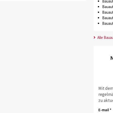
Bauauf
Bauauf
Bauauf
Bauauf
Bauauf
Alle Baua
N
Mit dem
regelmä
zu aktu
E-mail *