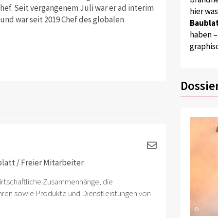
hef. Seit vergangenem Juli war er ad interim
hier wa
a und war seit 2019 Chef des globalen
Baublat
haben –
graphis
Dossie
att / Freier Mitarbeiter
wirtschaftliche Zusammenhänge, die
ahren sowie Produkte und Dienstleistungen von
©