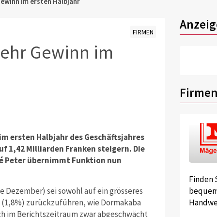
winn im ersten Halbjahr
Anzeig
FIRMEN
ehr Gewinn im
Firmen
m ersten Halbjahr des Geschäftsjahres
 1,42 Milliarden Franken steigern. Die
né Peter übernimmt Funktion nun
Finden 
 Dezember) sei sowohl auf ein grösseres
bequem 
e (1,8%) zurückzuführen, wie Dormakaba
Handwer
ich im Berichtszeitraum zwar abgeschwächt