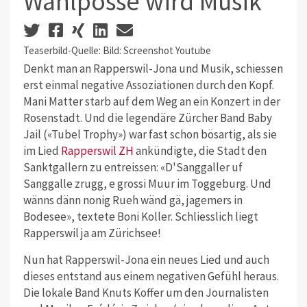
Wahlposse wird Musik
Teaserbild-Quelle: Bild: Screenshot Youtube
Denkt man an Rapperswil-Jona und Musik, schiessen
erst einmal negative Assoziationen durch den Kopf.
Mani Matter starb auf dem Weg an ein Konzert in der
Rosenstadt. Und die legendäre Zürcher Band Baby
Jail («Tubel Trophy») war fast schon bösartig, als sie
im Lied
Rapperswil ZH
ankündigte, die Stadt den
Sanktgallern zu entreissen: «D'Sanggaller uf
Sanggalle zrugg, e grossi Muur im Toggeburg. Und
wänns dänn nonig Rueh wänd gä, jagemers in
Bodesee», textete Boni Koller. Schliesslich liegt
Rapperswil ja am Zürichsee!
Nun hat Rapperswil-Jona ein neues Lied und auch
dieses entstand aus einem negativen Gefühl heraus.
Die lokale Band Knuts Koffer um den Journalisten