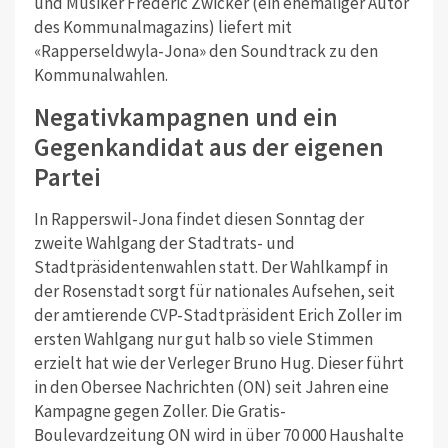
und Musiker Frédéric Zwicker (ein ehemaliger Autor
des Kommunalmagazins) liefert mit
«Rapperseldwyla-Jona» den Soundtrack zu den
Kommunalwahlen.
Negativkampagnen und ein
Gegenkandidat aus der eigenen
Partei
In Rapperswil-Jona findet diesen Sonntag der
zweite Wahlgang der Stadtrats- und
Stadtpräsidentenwahlen statt. Der Wahlkampf in
der Rosenstadt sorgt für nationales Aufsehen, seit
der amtierende CVP-Stadtpräsident Erich Zoller im
ersten Wahlgang nur gut halb so viele Stimmen
erzielt hat wie der Verleger Bruno Hug. Dieser führt
in den Obersee Nachrichten (ON) seit Jahren eine
Kampagne gegen Zoller. Die Gratis-
Boulevardzeitung ON wird in über 70 000 Haushalte