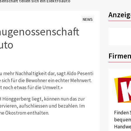
enschaft teilen sich ein Elektroauto
Anzeig
NEWS
Baugenossenschaft
uto
Firmen
u mehr Nachhaltigkeit dar, sagt Aldo Pesenti
sich für die Bewohner ein echter Mehrwert.
t noch etwas für die Umwelt.»
H Hönggerberg liegt, können nun das zur
ervieren, aufschliessen und bezahlen. Im
Finden 
ene Ökostrom enthalten.
bequem 
Handwer