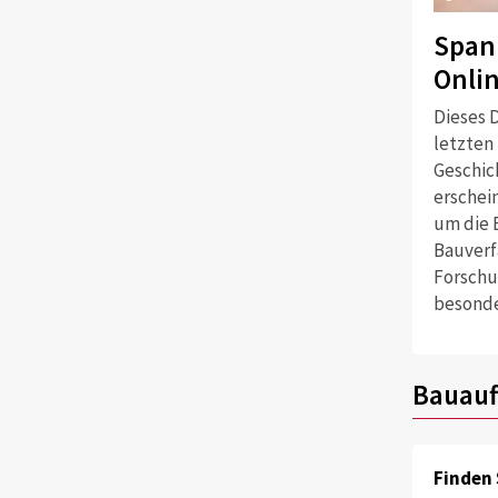
Span
Onli
Dieses D
letzten
Geschich
erschei
um die 
Bauverf
Forschu
besonde
Bauauf
Finden 