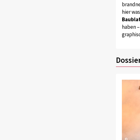
brandne
hier wa
Baublat
haben –
graphis
Dossie
©