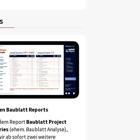
s
en Baublatt Reports
dem Report
Baublatt Project
ries
(ehem. Baublatt Analyse),
ir ab sofort zwei weitere