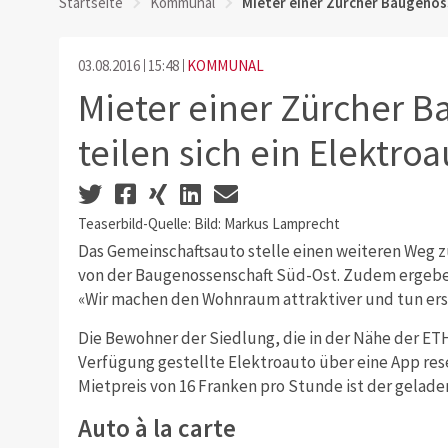
Startseite
Kommunal
Mieter einer Zürcher Baugenoss
03.08.2016
15:48
KOMMUNAL
Mieter einer Zürcher 
teilen sich ein Elektroa
Teaserbild-Quelle: Bild: Markus Lamprecht
Das Gemeinschaftsauto stelle einen weiteren Weg z
von der Baugenossenschaft Süd-Ost. Zudem ergebe 
«Wir machen den Wohnraum attraktiver und tun ers
Die Bewohner der Siedlung, die in der Nähe der ET
Verfügung gestellte Elektroauto über eine App res
Mietpreis von 16 Franken pro Stunde ist der gelad
Auto à la carte