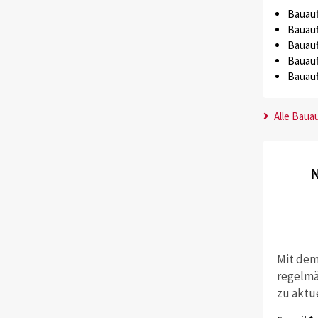
Bauauf
Bauauf
Bauauf
Bauauf
Bauauf
Alle Baua
N
Mit dem
regelmä
zu aktu