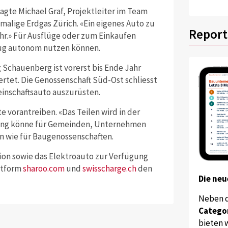
agte Michael Graf, Projektleiter im Team
malige Erdgas Zürich. «Ein eigenes Auto zu
Report
hr.» Für Ausflüge oder zum Einkaufen
eug autonom nutzen können.
g Schauenberg ist vorerst bis Ende Jahr
tet. Die Genossenschaft Süd-Ost schliesst
einschaftsauto auszurüsten.
e vorantreiben. «Das Teilen wird in der
aring könne für Gemeinden, Unternehmen
n wie für Baugenossenschaften.
ion sowie das Elektroauto zur Verfügung
ttform
sharoo.com
und
swisscharge.ch
den
Die neu
Neben 
Catego
bieten w