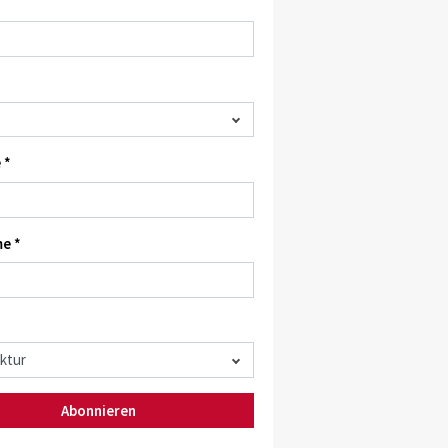
 *
e *
Abonnieren