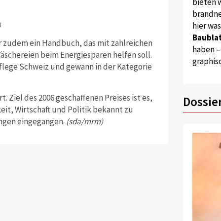
bieten w
brandne
n
hier wa
Baublat
r zudem ein Handbuch, das mit zahlreichen
haben –
Wäschereien beim Energiesparen helfen soll.
graphis
flege Schweiz und gewann in der Kategorie
t. Ziel des 2006 geschaffenen Preises ist es,
Dossie
eit, Wirtschaft und Politik bekannt zu
ngen eingegangen.
(sda/mrm)