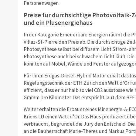
Personenwagen.
Preise für durchsichtige Photovoltaik-Z
und ein Plusenergiehaus
In der Kategorie Erneuerbare Energien räumt die Ph
Villaz-St-Pierre den Preis ab. Die durchsichtige Zel
Photosynthese selbst bei diffusem Licht Strom- ähn
Photosynthese auch bei schwachem Licht läuft. Die 
könnten auf Möbel, Wände und Fenster aufgezogen 
Für ihren Erdgas-Diesel-Hybrid Motor erhält das I
Regelungstechnik der ETH Zürich den Watt d'Or für 
effizient, dass er nur halb so viel CO2 ausstosse w
Gramm pro Kilometer. Das entspricht laut dem BFE e
Weiter erhalten die Erbauer eines Minenergie-A-E
Kriens LU einen Watt d'Or. Das Haus produziert über
verbraucht, begründet die Jury den Entscheid. Di
an die Bauherrschaft Marie-Theres und Markus Por