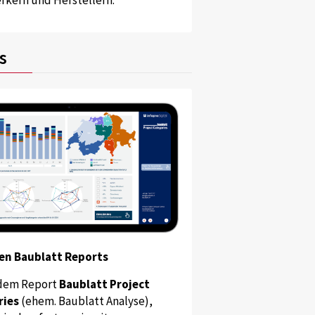
s
en Baublatt Reports
dem Report
Baublatt Project
ries
(ehem. Baublatt Analyse),