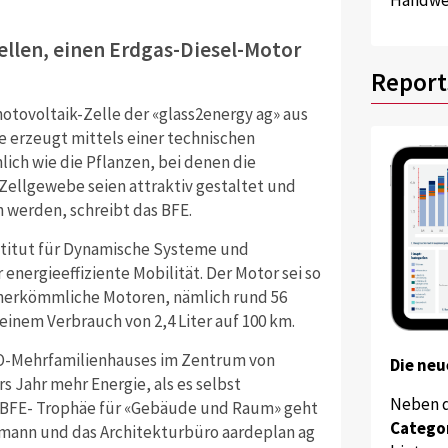
ellen, einen Erdgas-Diesel-Motor
Report
otovoltaik-Zelle der «glass2energy ag» aus
le erzeugt mittels einer technischen
lich wie die Pflanzen, bei denen die
Zellgewebe seien attraktiv gestaltet und
werden, schreibt das BFE.
nstitut für Dynamische Systeme und
energieeffiziente Mobilität. Der Motor sei so
ie herkömmliche Motoren, nämlich rund 56
inem Verbrauch von 2,4 Liter auf 100 km.
CO-Mehrfamilienhauses im Zentrum von
Die neu
s Jahr mehr Energie, als es selbst
Neben 
e BFE- Trophäe für «Gebäude und Raum» geht
Catego
tmann und das Architekturbüro aardeplan ag