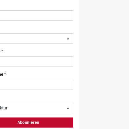
 *
e *
Abonnieren