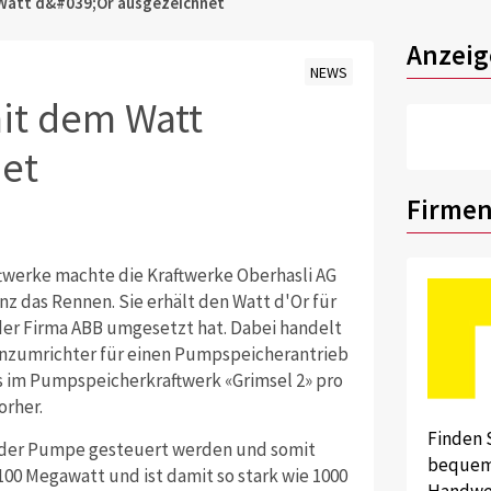
 Watt d&#039;Or ausgezeichnet
Anzeig
NEWS
it dem Watt
et
Firmen
twerke machte die Kraftwerke Oberhasli AG
enz das Rennen. Sie erhält den Watt d'Or für
 der Firma ABB umgesetzt hat. Dabei handelt
enzumrichter für einen Pumpspeicherantrieb
ss im Pumpspeicherkraftwerk «Grimsel 2» pro
orher.
Finden 
t der Pumpe gesteuert werden und somit
bequem 
100 Megawatt und ist damit so stark wie 1000
Handwer