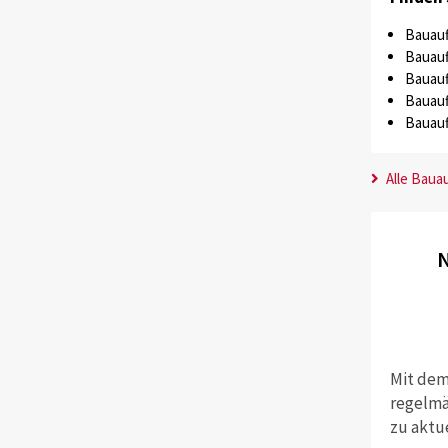
Bauauf
Bauauf
Bauauf
Bauauf
Bauauf
Alle Baua
N
Mit dem
regelmä
zu aktu