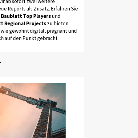
ir ab sofort zwei weitere
ue Reports als Zusatz. Erfahren Sie
s
Baublatt Top Players
und
t Regional Projects
zu bieten
 wie gewohnt digital, prägnant und
ch auf den Punkt gebracht.
r