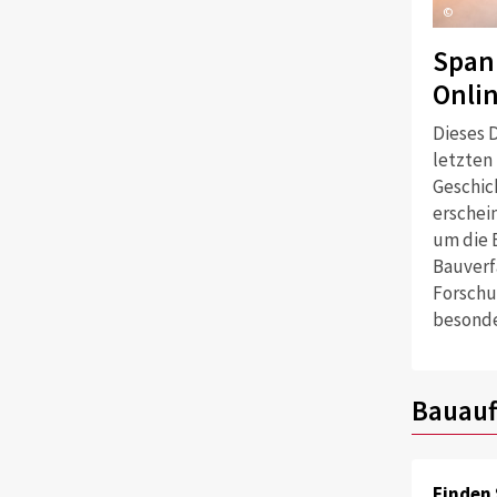
©
Span
Onli
Dieses D
letzten
Geschich
erschei
um die 
Bauverf
Forschu
besonde
Bauauf
Finden 