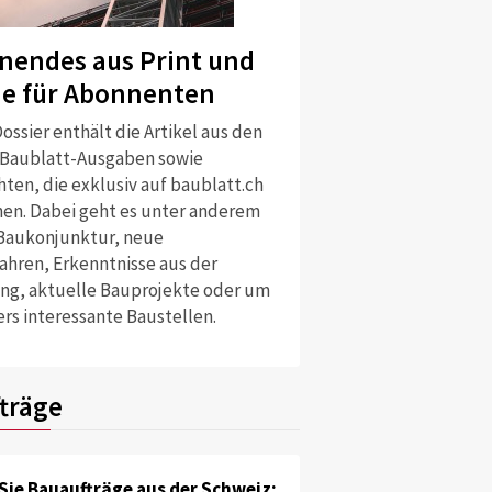
nendes aus Print und
ne für Abonnenten
ossier enthält die Artikel aus den
 Baublatt-Ausgaben sowie
ten, die exklusiv auf baublatt.ch
nen. Dabei geht es unter anderem
Baukonjunktur, neue
ahren, Erkenntnisse aus der
ng, aktuelle Bauprojekte oder um
rs interessante Baustellen.
träge
Sie Bauaufträge aus der Schweiz: