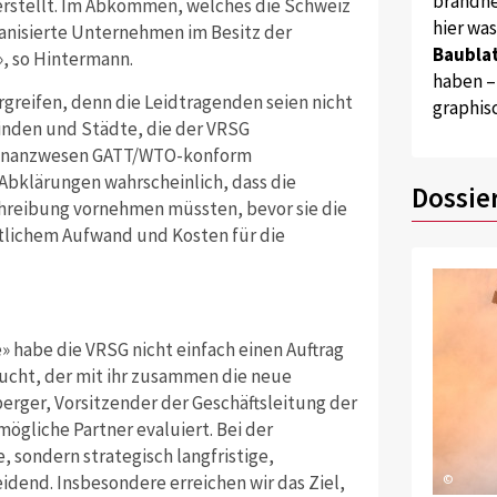
brandne
rstellt. Im Abkommen, welches die Schweiz
hier wa
ganisierte Unternehmen im Besitz der
Baublat
», so Hintermann.
haben –
ergreifen, denn die Leidtragenden seien nicht
graphis
inden und Städte, die der VRSG
as Finanzwesen GATT/WTO-konform
 Abklärungen wahrscheinlich, dass die
Dossie
chreibung vornehmen müssten, bevor sie die
tlichem Aufwand und Kosten für die
 habe die VRSG nicht einfach einen Auftrag
ucht, der mit ihr zusammen die neue
rger, Vorsitzender der Geschäftsleitung der
ögliche Partner evaluiert. Bei der
e, sondern strategisch langfristige,
©
end. Insbesondere erreichen wir das Ziel,