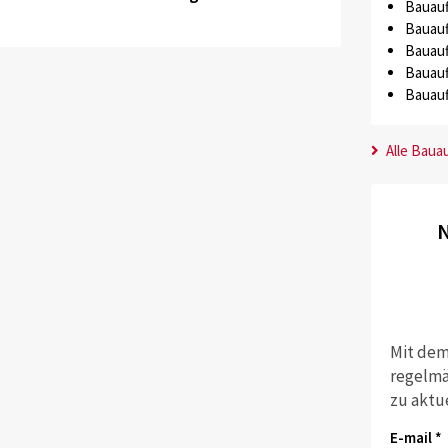
Bauauf
Bauauf
Bauauf
Bauauf
Bauauf
Alle Baua
N
Mit dem
regelmä
zu aktu
E-mail *