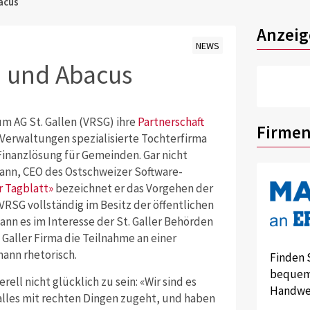
acus
Anzeig
NEWS
 und Abacus
m AG St. Gallen (VRSG) ihre
Partnerschaft
Firmen
 Verwaltungen spezialisierte Tochterfirma
 Finanzlösung für Gemeinden. Gar nicht
mann, CEO des Ostschweizer Software-
r Tagblatt»
bezeichnet er das Vorgehen der
VRSG vollständig im Besitz der öffentlichen
ann es im Interesse der St. Galler Behörden
 Galler Firma die Teilnahme an einer
ann rhetorisch.
Finden 
bequem 
ell nicht glücklich zu sein: «Wir sind es
Handwer
alles mit rechten Dingen zugeht, und haben