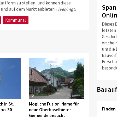
lattform zu stellen, und können diese
Span
 und auf dem Markt anbieten.»
(aes/mgt)
Onli
Kommunal
Dieses D
letzten
Geschich
erschei
um die 
Bauverf
Forschu
besonde
Bauauf
©
h in St.
Mögliche Fusion: Name für
Finden 
mpo-30-
neue Oberbaselbieter
Gemeinde gesucht