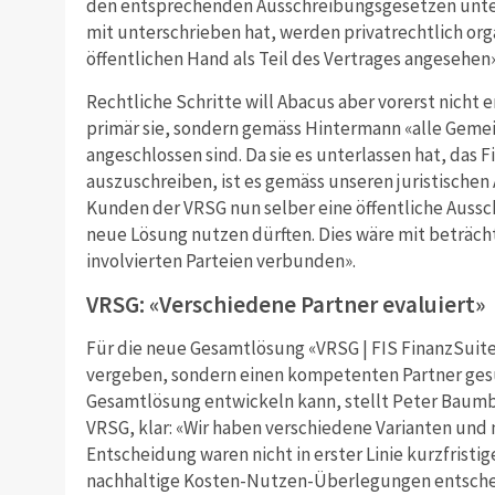
den entsprechenden Ausschreibungsgesetzen unte
mit unterschrieben hat, werden privatrechtlich or
öffentlichen Hand als Teil des Vertrages angesehen
Rechtliche Schritte will Abacus aber vorerst nicht 
primär sie, sondern gemäss Hintermann «alle Geme
angeschlossen sind. Da sie es unterlassen hat, d
auszuschreiben, ist es gemäss unseren juristischen
Kunden der VRSG nun selber eine öffentliche Auss
neue Lösung nutzen dürften. Dies wäre mit beträch
involvierten Parteien verbunden».
VRSG: «Verschiedene Partner evaluiert»
Für die neue Gesamtlösung «VRSG | FIS FinanzSuite»
vergeben, sondern einen kompetenten Partner ges
Gesamtlösung entwickeln kann, stellt Peter Baumbe
VRSG, klar: «Wir haben verschiedene Varianten und m
Entscheidung waren nicht in erster Linie kurzfristig
nachhaltige Kosten-Nutzen-Überlegungen entscheid