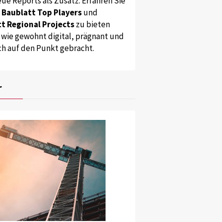
ue Reports als Zusatz. Erfahren Sie
s
Baublatt Top Players
und
t Regional Projects
zu bieten
 wie gewohnt digital, prägnant und
ch auf den Punkt gebracht.
r