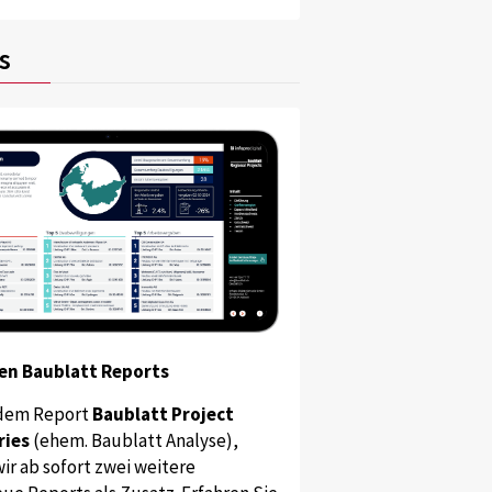
s
en Baublatt Reports
dem Report
Baublatt Project
ries
(ehem. Baublatt Analyse),
ir ab sofort zwei weitere