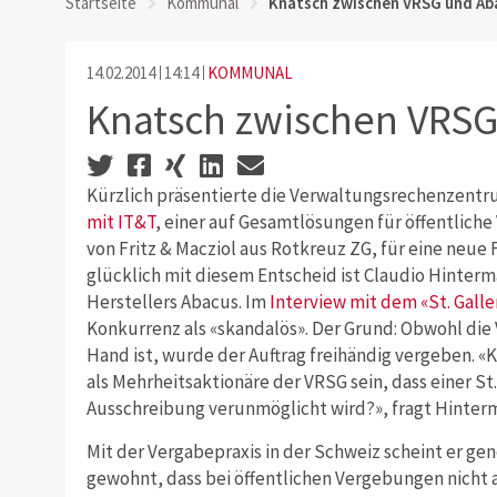
Startseite
Kommunal
Knatsch zwischen VRSG und Ab
14.02.2014
14:14
KOMMUNAL
Knatsch zwischen VRSG
Kürzlich präsentierte die Verwaltungsrechenzentru
mit IT&T
, einer auf Gesamtlösungen für öffentliche
von Fritz & Macziol aus Rotkreuz ZG, für eine neue
glücklich mit diesem Entscheid ist Claudio Hinter
Herstellers Abacus. Im
Interview mit dem «St. Galle
Konkurrenz als «skandalös». Der Grund: Obwohl die 
Hand ist, wurde der Auftrag freihändig vergeben. «K
als Mehrheitsaktionäre der VRSG sein, dass einer St.
Ausschreibung verunmöglicht wird?», fragt Hinterm
Mit der Vergabepraxis in der Schweiz scheint er gener
gewohnt, dass bei öffentlichen Vergebungen nicht 