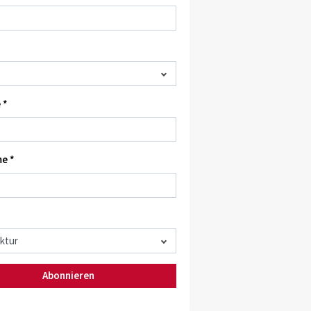
 *
e *
Abonnieren