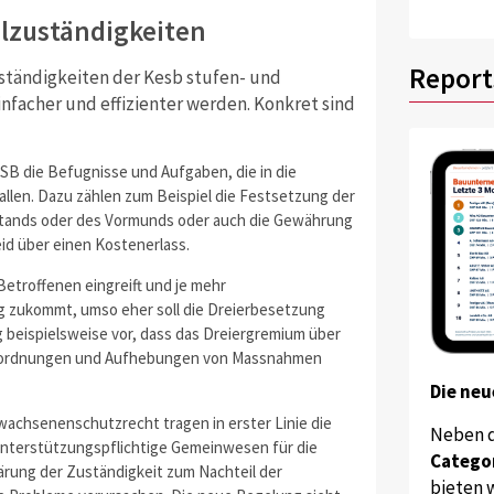
elzuständigkeiten
Report
ständigkeiten der Kesb stufen- und
nfacher und effizienter werden. Konkret sind
B die Befugnisse und Aufgaben, die in die
llen. Dazu zählen zum Beispiel die Festsetzung der
stands oder des Vormunds oder auch die Gewährung
id über einen Kostenerlass.
Betroffenen eingreift und je mehr
g zukommt, umso eher soll die Dreierbesetzung
 beispielsweise vor, dass das Dreiergremium über
Anordnungen und Aufhebungen von Massnahmen
Die neu
achsenenschutzrecht tragen in erster Linie die
Neben 
 unterstützungspflichtige Gemeinwesen für die
Catego
ärung der Zuständigkeit zum Nachteil der
bieten w