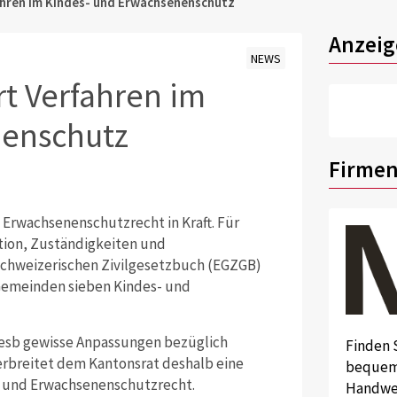
ahren im Kindes- und Erwachsenenschutz
Anzeig
NEWS
t Verfahren im
nenschutz
Firmen
d Erwachsenenschutzrecht in Kraft. Für
tion, Zuständigkeiten und
chweizerischen Zivilgesetzbuch (EGZGB)
 Gemeinden sieben Kindes- und
Kesb gewisse Anpassungen bezüglich
Finden 
erbreitet dem Kantonsrat deshalb eine
bequem 
- und Erwachsenenschutzrecht.
Handwer