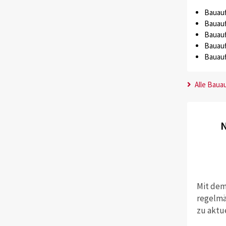
Bauauf
Bauauf
Bauauf
Bauauf
Bauauf
Alle Baua
N
Mit dem
regelmä
zu aktu