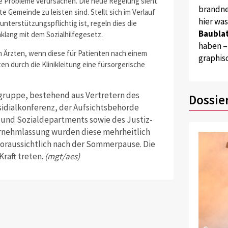
le Probleme verursachen. Die neue Regelung sieht
brandne
 Gemeinde zu leisten sind. Stellt sich im Verlauf
hier wa
nterstützungspflichtig ist, regeln dies die
Baublat
klang mit dem Sozialhilfegesetz.
haben –
n Ärzten, wenn diese für Patienten nach einem
graphis
ten durch die Klinikleitung eine fürsorgerische
gruppe, bestehend aus Vertretern des
Dossie
idialkonferenz, der Aufsichtsbehörde
und Sozialdepartments sowie des Justiz-
ernehmlassung wurden diese mehrheitlich
voraussichtlich nach der Sommerpause. Die
Kraft treten.
(mgt/aes)