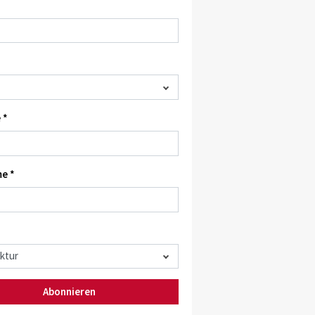
 *
e *
Abonnieren