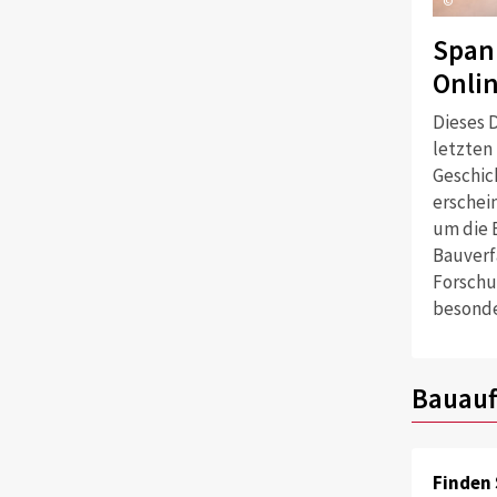
©
Span
Onli
Dieses D
letzten
Geschich
erschei
um die 
Bauverf
Forschu
besonde
Bauauf
Finden 