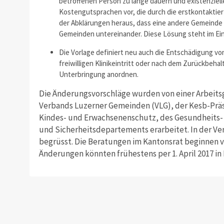
betroffenen Person zu lange dauern und existenziel
Kostengutsprachen vor, die durch die erstkontaktierte
der Abklärungen heraus, dass eine andere Gemeinde u
Gemeinden untereinander. Diese Lösung steht im Ein
Die Vorlage definiert neu auch die Entschädigung vo
freiwilligen Klinikeintritt oder nach dem Zurückbehal
Unterbringung anordnen.
Die Änderungsvorschläge wurden von einer Arbeits
Verbands Luzerner Gemeinden (VLG), der Kesb-Präs
Kindes- und Erwachsenenschutz, des Gesundheits- 
und Sicherheitsdepartements erarbeitet. In der V
begrüsst. Die Beratungen im Kantonsrat beginnen 
Änderungen könnten frühestens per 1. April 2017 in 