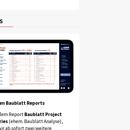
s
en Baublatt Reports
dem Report
Baublatt Project
ries
(ehem. Baublatt Analyse),
ir ab sofort zwei weitere