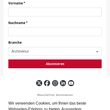
Vorname *
Nachname *
Branche
Abonnieren
Newsletter abonnieren
Baublatt abonnieren
Wir verwenden Cookies, um Ihnen das beste
Kontakt
Webseiten-Erlebnis zu bieten. Ausserdem