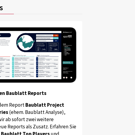
s
en Baublatt Reports
dem Report
Baublatt Project
ries
(ehem. Baublatt Analyse),
ir ab sofort zwei weitere
ue Reports als Zusatz. Erfahren Sie
s
Baublatt Top Players
und