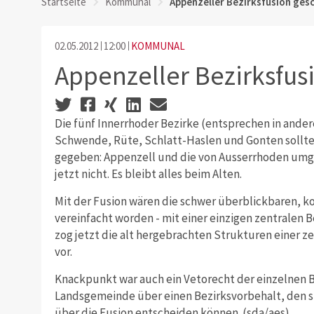
Startseite
Kommunal
Appenzeller Bezirksfusion ges
02.05.2012
12:00
KOMMUNAL
Appenzeller Bezirksfus
Die fünf Innerrhoder Bezirke (entsprechen in and
Schwende, Rüte, Schlatt-Haslen und Gonten sollten
gegeben: Appenzell und die von Ausserrhoden um
jetzt nicht. Es bleibt alles beim Alten.
Mit der Fusion wären die schwer überblickbaren, k
vereinfacht worden - mit einer einzigen zentralen 
zog jetzt die alt hergebrachten Strukturen einer z
vor.
Knackpunkt war auch ein Vetorecht der einzelnen Be
Landsgemeinde über einen Bezirksvorbehalt, den si
über die Fusion entscheiden können. (sda/aes)