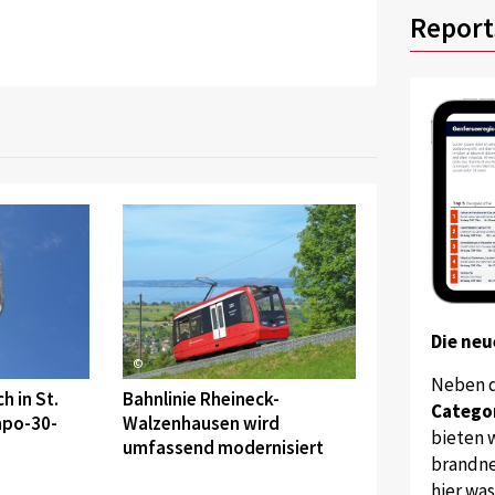
Report
Die neu
©
Neben 
h in St.
Bahnlinie Rheineck-
Catego
mpo-30-
Walzenhausen wird
bieten w
umfassend modernisiert
brandne
hier wa