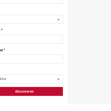
 *
e *
Abonnieren