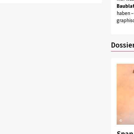
Baublat
haben –
graphis
Dossie
©
Span