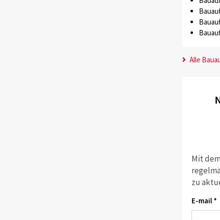
Bauauf
Bauauf
Bauauf
Bauauf
Alle Baua
N
Mit dem
regelmä
zu aktu
E-mail *