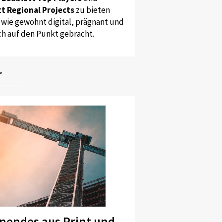
t Regional Projects
zu bieten
 wie gewohnt digital, prägnant und
ch auf den Punkt gebracht.
r
nendes aus Print und