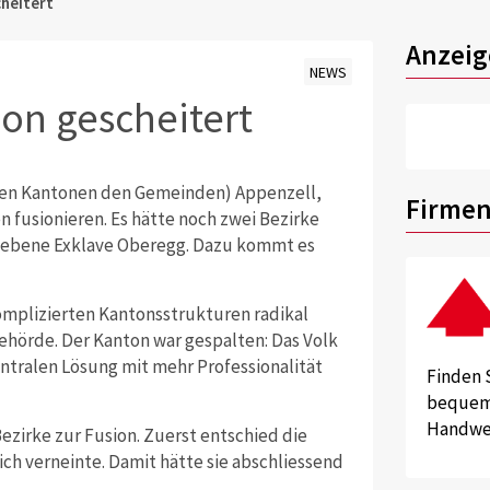
cheitert
Anzeig
NEWS
ion gescheitert
eren Kantonen den Gemeinden) Appenzell,
Firmen
 fusionieren. Es hätte noch zwei Bezirke
gebene Exklave Oberegg. Dazu kommt es
omplizierten Kantonsstrukturen radikal
Behörde. Der Kanton war gespalten: Das Volk
entralen Lösung mit mehr Professionalität
Finden 
bequem 
Handwer
zirke zur Fusion. Zuerst entschied die
ch verneinte. Damit hätte sie abschliessend