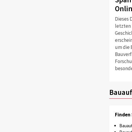
Onli
Dieses D
letzten
Geschich
erschei
um die 
Bauverf
Forschu
besonde
Bauauf
Finden 
Bauauf