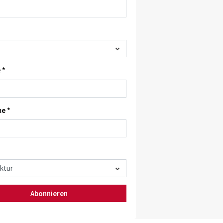
 *
e *
Abonnieren