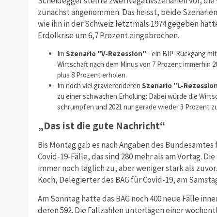
Scheidegger stellte zwei Negativszenarien vor, die
zunächst angenommen. Das heisst, beide Szenarie
wie ihn in der Schweiz letztmals 1974 gegeben hat
Erdölkrise um 6,7 Prozent eingebrochen.
Im
Szenario "V-Rezession"
- ein BIP-Rückgang mit
Wirtschaft nach dem Minus von 7 Prozent immerhin 2
plus 8 Prozent erholen.
Im noch viel gravierenderen
Szenario "L-Rezessio
zu einer schwachen Erholung: Dabei würde die Wirts
schrumpfen und 2021 nur gerade wieder 3 Prozent z
„Das ist die gute Nachricht“
Bis Montag gab es nach Angaben des Bundesamtes f
Covid-19-Fälle, das sind 280 mehr als am Vortag. Di
immer noch täglich zu, aber weniger stark als zuvor.
Koch, Delegierter des BAG für Covid-19, am Samsta
Am Sonntag hatte das BAG noch 400 neue Fälle inn
deren 592. Die Fallzahlen unterlägen einer wöchent