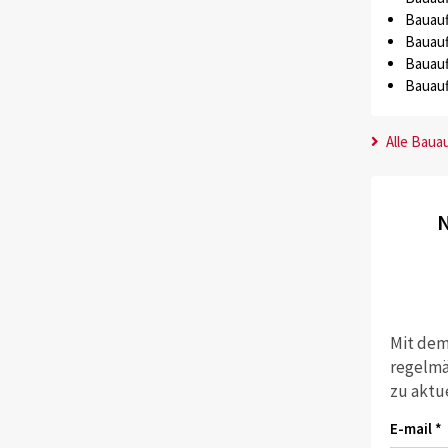
Bauauf
Bauauf
Bauauf
Bauauf
Alle Baua
N
Mit dem
regelmä
zu aktu
E-mail *