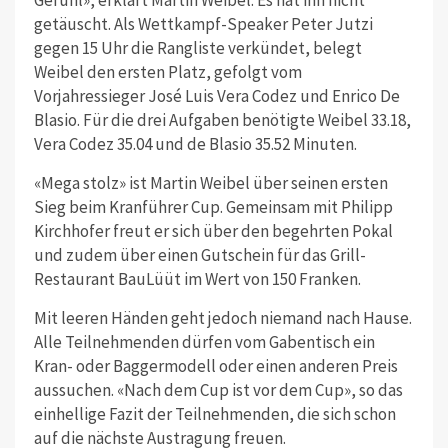
Gefühl», erklärt Martin Weibel. Es hat ihn nicht
getäuscht. Als Wettkampf-Speaker Peter Jutzi
gegen 15 Uhr die Rangliste verkündet, belegt
Weibel den ersten Platz, gefolgt vom
Vorjahressieger José Luis Vera Codez und Enrico De
Blasio. Für die drei Aufgaben benötigte Weibel 33.18,
Vera Codez 35.04 und de Blasio 35.52 Minuten.
«Mega stolz» ist Martin Weibel über seinen ersten
Sieg beim Kranführer Cup. Gemeinsam mit Philipp
Kirchhofer freut er sich über den begehrten Pokal
und zudem über einen Gutschein für das Grill-
Restaurant BauLüüt im Wert von 150 Franken.
Mit leeren Händen geht jedoch niemand nach Hause.
Alle Teilnehmenden dürfen vom Gabentisch ein
Kran- oder Baggermodell oder einen anderen Preis
aussuchen.
«
Nach dem Cup ist vor dem Cup
»
, so das
einhellige Fazit der Teilnehmenden, die sich schon
auf die nächste Austragung freuen.