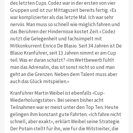
des letzten Cups. Codez war in der ersten von vier
Gruppen und ist zur Mittagszeit bereits fertig. «Es
war komplizierter als das letzte Mal. Ich war sehr
nervös. Man muss so schnell wie möglich fahren und
das Berühren der Hindernisse kostet Zeit.» Codez
nutzt die Gelegenheit und fachsimpelt mit
Mitkonkurrent Enrico De Blasio. Seit 34 Jahren ist De
Blasio Kranführer, seit 13 Jahren nimmt er am Cup
teil. Was er daran schätzt? «Im Wettbewerb fühlt
man das Adrenalin, das ist sonst nicht so und man
geht an die Grenzen. Neben dem Talent muss aber
auch das Glück mitspielen.»
Kranführer Martin Weibel ist ebenfalls «Cup-
Wiederholungstäter». Bei seinen bisher acht
Teilnahmen war er meist unter den Top Ten. Heute
gelingen ihm konstant gute Fahrten. «Ich fahre nicht
schnell, aber exakt», erklärt Weibel seine Strategie.
Der Potain stellt für ihn, wie für die Mitstreiter, die