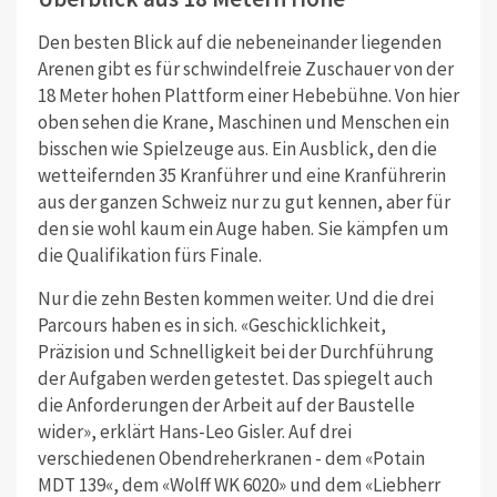
Den besten Blick auf die nebeneinander liegenden
Arenen gibt es für schwindelfreie Zuschauer von der
18 Meter hohen Plattform einer Hebebühne. Von hier
oben sehen die Krane, Maschinen und Menschen ein
bisschen wie Spielzeuge aus. Ein Ausblick, den die
wetteifernden 35 Kranführer und eine Kranführerin
aus der ganzen Schweiz nur zu gut kennen, aber für
den sie wohl kaum ein Auge haben. Sie kämpfen um
die Qualifikation fürs Finale.
Nur die zehn Besten kommen weiter. Und die drei
Parcours haben es in sich. «Geschicklichkeit,
Präzision und Schnelligkeit bei der Durchführung
der Aufgaben werden getestet. Das spiegelt auch
die Anforderungen der Arbeit auf der Baustelle
wider», erklärt Hans-Leo Gisler. Auf drei
verschiedenen Obendreherkranen - dem «Potain
MDT 139«, dem «Wolff WK 6020» und dem «Liebherr