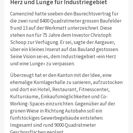
Herz und Lunge für Industriegebiet
Camenzind hatte soeben den Baurechtsvertrag für
die zwei rund 8400 Quadratmeter grossen Baufelder
9 und 13 auf der Werkmatt unterzeichnet. Diese
stehen nun für 75 Jahre dem Investor Christoph
Schoop zur Verfügung. Er sei, sagte der Aargauer,
über ein kleines Inserat auf das Bauland gestossen.
Seine Vision sei es, dem Industriegebiet «ein Herz
und eine Lunge» zu verpassen.
Überzeugt hat er den Kanton mit der Idee, eine
ehemalige Kornlagerhalle zu sanieren, aufzustocken
und dort ein Hotel, Restaurant, Fitnesscenter,
Kulturräume, Einkaufsmöglichkeiten und Co-
Working-Spaces einzurichten. Gegenüber auf der
grünen Wiese in Richtung Autobahn soll ein
fünfstöckiges Gewerbegebäude entstehen.
Insgesamt sind rund 9000 Quadratmeter
Geschossflächen geplant.