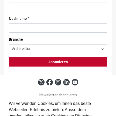
Nachname *
Branche
Abonnieren
Newsletter abonnieren
Baublatt abonnieren
Wir verwenden Cookies, um Ihnen das beste
Kontakt
Webseiten-Erlebnis zu bieten. Ausserdem
Impressum
werden teilweise auch Cookies von Diensten