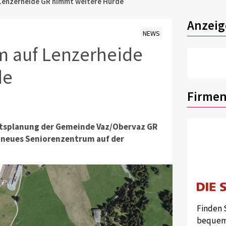
Lenzerheide GR nimmt weitere Hürde
Anzeig
NEWS
m auf Lenzerheide
de
Firmen
rtsplanung der Gemeinde Vaz/Obervaz GR
n neues Seniorenzentrum auf der
Finden 
bequem 