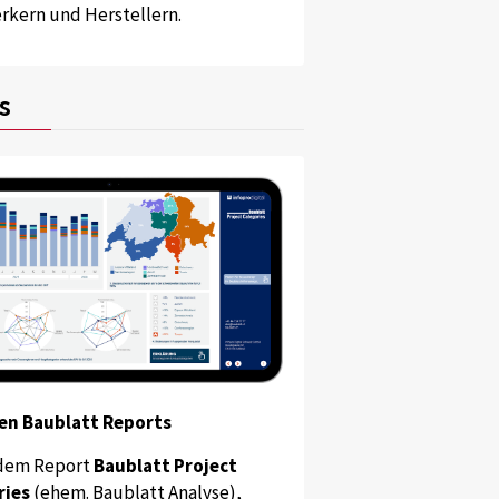
kern und Herstellern.
s
en Baublatt Reports
dem Report
Baublatt Project
ries
(ehem. Baublatt Analyse),