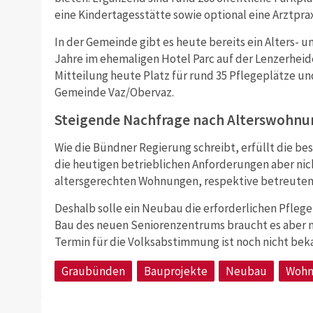
eine Kindertagesstätte sowie optional eine Arztpra
In der Gemeinde gibt es heute bereits ein Alters- u
Jahre im ehemaligen Hotel Parc auf der Lenzerheide
Mitteilung heute Platz für rund 35 Pflegeplätze un
Gemeinde Vaz/Obervaz.
Steigende Nachfrage nach Alterswohn
Wie die Bündner Regierung schreibt, erfüllt die 
die heutigen betrieblichen Anforderungen aber nich
altersgerechten Wohnungen, respektive betreute
Deshalb solle ein Neubau die erforderlichen Pflegep
Bau des neuen Seniorenzentrums braucht es aber 
Termin für die Volksabstimmung ist noch nicht bek
Graubünden
Bauprojekte
Neubau
Wohn