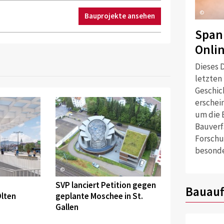
©
Bauprojekte ansehen
Span
Onli
Dieses D
letzten
Geschich
erschei
um die 
Bauverf
Forschu
besonde
©
SVP lanciert Petition gegen
Bauauf
Olten
geplante Moschee in St.
Gallen