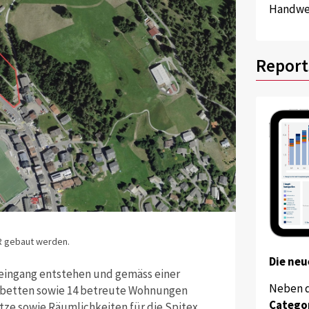
Handwer
Report
GR gebaut werden.
Die neu
eingang entstehen und gemäss einer
Neben 
gebetten sowie 14 betreute Wohnungen
Catego
ätze sowie Räumlichkeiten für die Spitex,