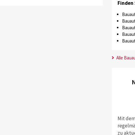
Finden 
Bauauf
Bauauf
Bauauf
Bauauf
Bauauf
Alle Baua
N
Mit dem
regelmä
zu aktu