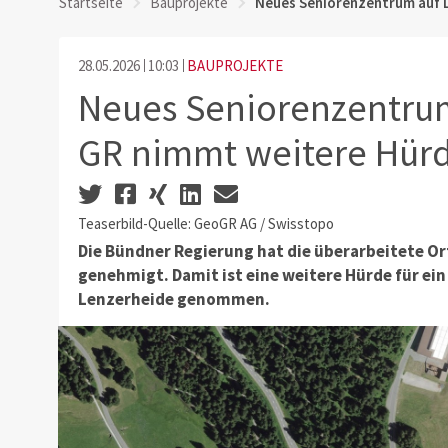
Startseite
Bauprojekte
Neues Seniorenzentrum auf 
28.05.2026
10:03
BAUPROJEKTE
Neues Seniorenzentru
GR nimmt weitere Hür
Teaserbild-Quelle: GeoGR AG / Swisstopo
Die Bündner Regierung hat die überarbeitete O
genehmigt. Damit ist eine weitere Hürde für ei
Lenzerheide genommen.