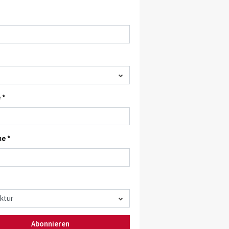
 *
e *
Abonnieren