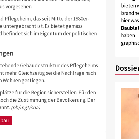
bieten w
xis vorgesehen.
brandne
nd Pflegeheim, das seit Mitte der 1980er-
hier wa
 untergebracht ist. Es bietet gemäss
Baublat
d befindet sich im Eigentum der politischen
haben –
graphis
ungen
bestehende Gebäudestruktur des Pflegeheims
Dossie
t mehr. Gleichzeitig sei die Nachfrage nach
m Wohnen gestiegen.
lätze für die Region sicherstellen. Für den
noch die Zustimmung der Bevölkerung. Der
annt.
(pb/mgt/sda)
bau