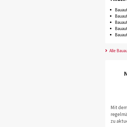
Bauauf
Bauauf
Bauauf
Bauauf
Bauauf
Alle Baua
N
Mit dem
regelmä
zu aktu