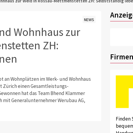
hnhaus zur Weid in Rossau-Mettmenstetten ZH: Selbstständig lebe
Anzeig
NEWS
und Wohnhaus zur
nstetten ZH:
rnen
Firmen
ot an Wohnplätzen im Werk- und Wohnhaus
dt Zürich einen Gesamtleistungs-
. Gewonnen hat das Team Bhend Klammer
ch mit Generalunternehmer Werubau AG,
Finden 
bequem 
Handwer