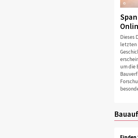
©
Span
Onli
Dieses D
letzten
Geschich
erschei
um die 
Bauverf
Forschu
besonde
Bauauf
Finden 