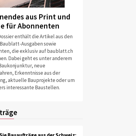
nendes aus Print und
ne für Abonnenten
ossier enthält die Artikel aus den
 Baublatt-Ausgaben sowie
ten, die exklusiv auf baublatt.ch
nen. Dabei geht es unter anderem
Baukonjunktur, neue
ahren, Erkenntnisse aus der
ng, aktuelle Bauprojekte oder um
rs interessante Baustellen.
träge
Sie Bauaufträge aus der Schweiz: