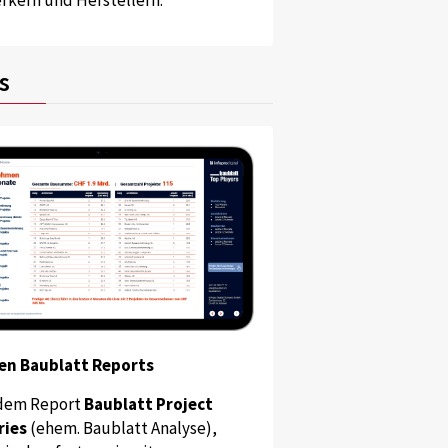
s
en Baublatt Reports
dem Report
Baublatt Project
ries
(ehem. Baublatt Analyse),