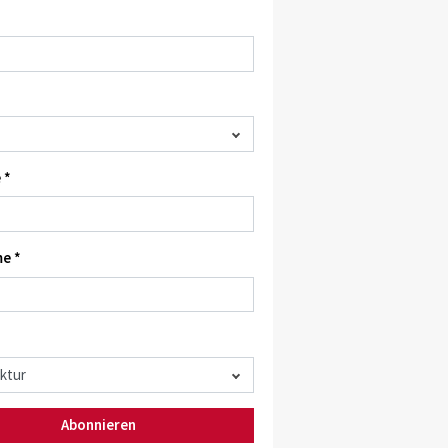
 *
e *
Abonnieren