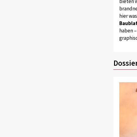
bieten w
brandne
hier wa
Baublat
haben –
graphis
Dossie