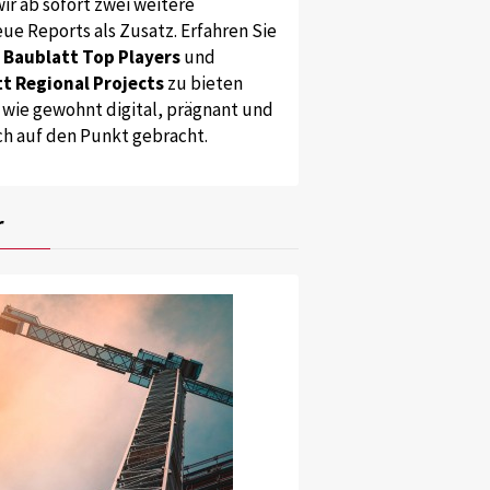
ir ab sofort zwei weitere
ue Reports als Zusatz. Erfahren Sie
s
Baublatt Top Players
und
t Regional Projects
zu bieten
 wie gewohnt digital, prägnant und
ch auf den Punkt gebracht.
r