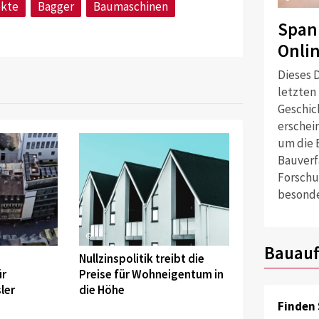
ekte
Bagger
Baumaschinen
Span
Onli
Dieses D
letzten
Geschich
erschei
um die 
Bauverf
Forschu
besonde
©
Bauauf
Nullzinspolitik treibt die
ür
Preise für Wohneigentum in
ler
die Höhe
Finden 