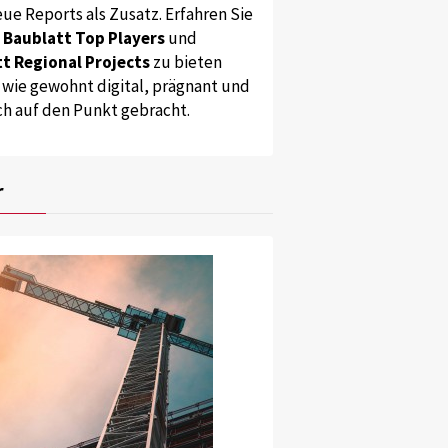
ue Reports als Zusatz. Erfahren Sie
s
Baublatt Top Players
und
t Regional Projects
zu bieten
 wie gewohnt digital, prägnant und
ch auf den Punkt gebracht.
t sich beinahe in der Umgebung aufzulösen.
r