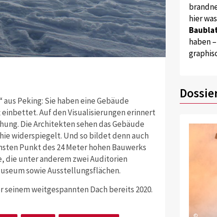
brandne
hier wa
Baublat
haben –
graphis
Quelle: zvg
... und schein
Dossie
 aus Peking: Sie haben eine Gebäude
t einbettet. Auf den Visualisierungen erinnert
ehung. Die Architekten sehen das Gebäude
phie widerspiegelt. Und so bildet denn auch
öchsten Punkt des 24 Meter hohen Bauwerks
e, die unter anderem zwei Auditorien
useum sowie Ausstellungsflächen.
ter seinem weitgespannten Dach bereits 2020.
©