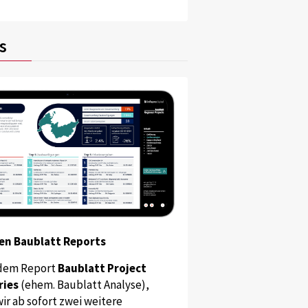
s
en Baublatt Reports
dem Report
Baublatt Project
ries
(ehem. Baublatt Analyse),
ir ab sofort zwei weitere