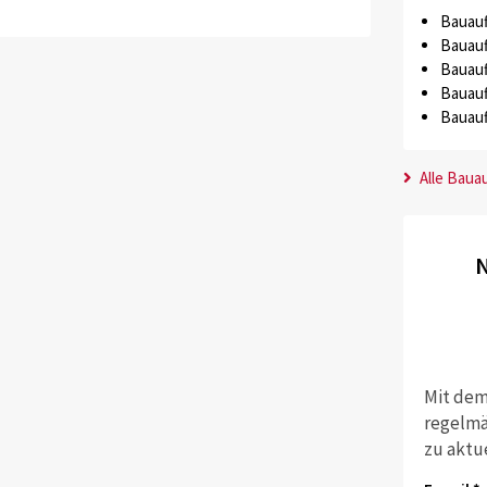
Bauauf
Bauauf
Bauauf
Bauauf
Bauauf
Alle Baua
N
Mit dem
regelmä
zu aktu