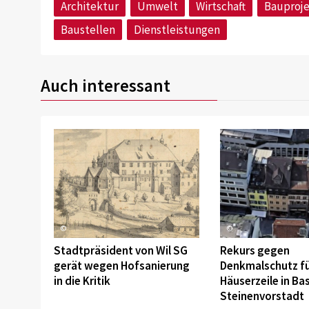
Architektur
Umwelt
Wirtschaft
Bauproj
Baustellen
Dienstleistungen
Auch interessant
©
©
Stadtpräsident von Wil SG
Rekurs gegen
gerät wegen Hofsanierung
Denkmalschutz f
in die Kritik
Häuserzeile in Bas
Steinenvorstadt