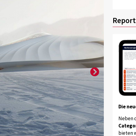
Report
Die neu
Neben 
Catego
bieten w