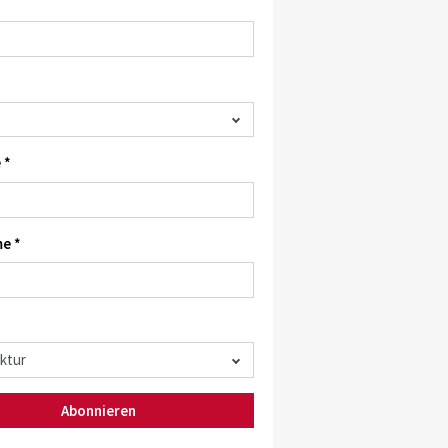
 *
e *
Abonnieren