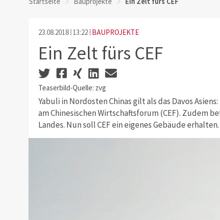
Startseite
Bauprojekte
Ein Zelt fürs CEF
23.08.2018
13:22
BAUPROJEKTE
Ein Zelt fürs CEF
Teaserbild-Quelle: zvg
Yabuli in Nordosten Chinas gilt als das Davos Asiens: 
am Chinesischen Wirtschaftsforum (CEF). Zudem befi
Landes. Nun soll CEF ein eigenes Gebäude erhalten.