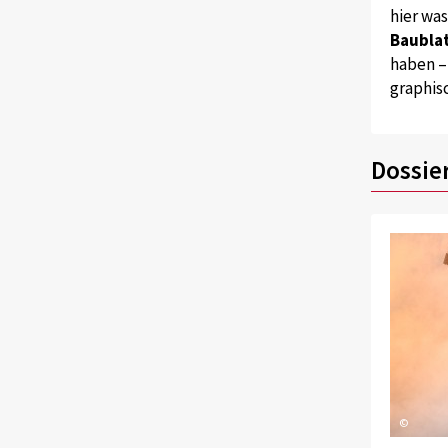
hier wa
Baublat
haben –
graphis
Dossie
©