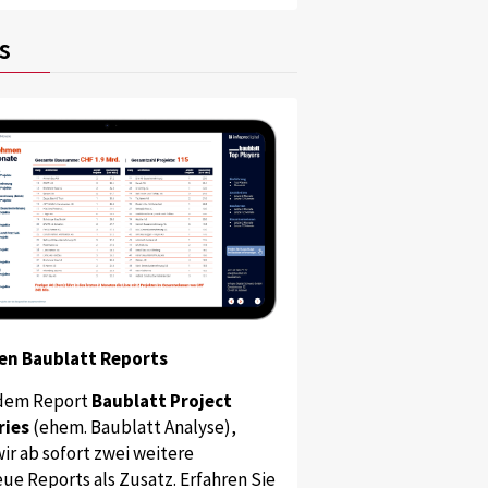
s
en Baublatt Reports
dem Report
Baublatt Project
ries
(ehem. Baublatt Analyse),
ir ab sofort zwei weitere
ue Reports als Zusatz. Erfahren Sie