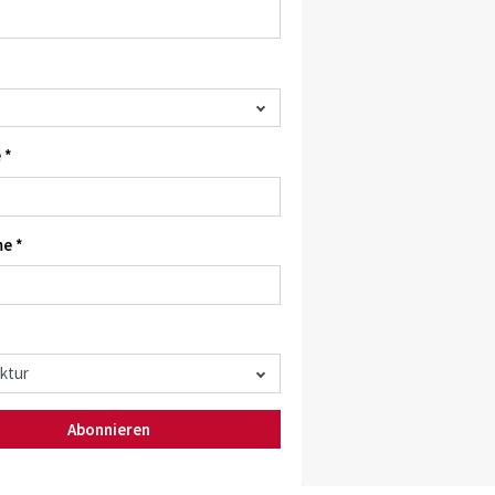
 *
e *
Abonnieren