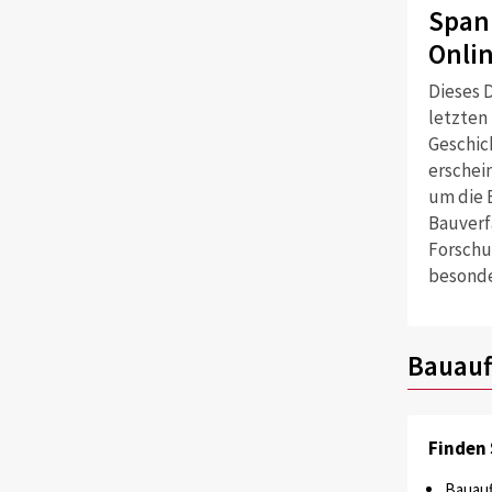
Span
Onli
Dieses D
letzten
Geschich
erschei
um die 
Bauverf
Forschu
besonde
Bauauf
Finden 
Bauauf