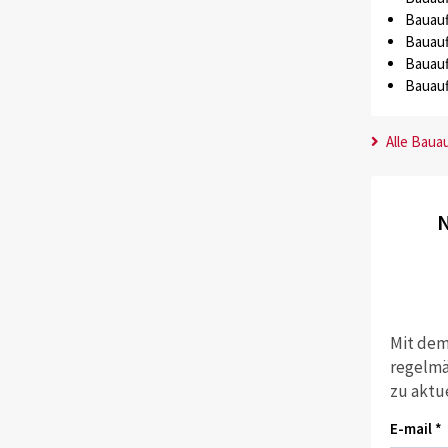
Bauauf
Bauauf
Bauauf
Bauauf
Alle Baua
N
Mit dem
regelmä
zu aktu
E-mail *