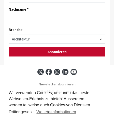
Nachname *
Branche
Abonnieren
Newsletter abonnieren
Baublatt abonnieren
Wir verwenden Cookies, um Ihnen das beste
Kontakt
Webseiten-Erlebnis zu bieten. Ausserdem
Impressum
werden teilweise auch Cookies von Diensten
Datenschutz
Dritter gesetzt.
Weitere Informationen