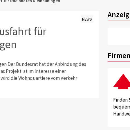
t für Rheinhafen Kleinhüningen
Anzeig
NEWS
sfahrt für
ngen
Firmen
gen Der Bundesrat hat der Anbindung des
s Projekt ist im Interesse einer
 wird die Wohnquartiere vom Verkehr
Finden 
bequem 
Handwer