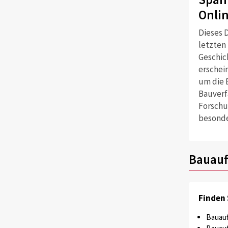
Onli
Dieses D
letzten
Geschich
erschei
um die 
Bauverf
Forschu
besonde
Bauauf
Finden 
Bauauf