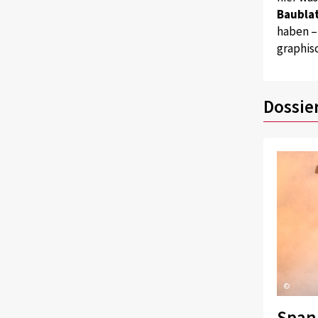
Baublat
haben –
graphis
Dossie
©
Span