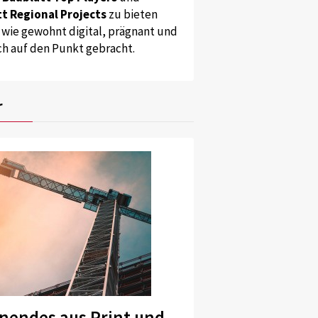
t Regional Projects
zu bieten
 wie gewohnt digital, prägnant und
ch auf den Punkt gebracht.
r
nendes aus Print und