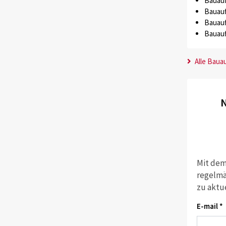
Bauauf
Bauauf
Bauauf
Bauauf
Alle Baua
N
Mit dem
regelmä
zu aktu
E-mail *