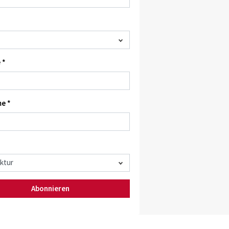
 *
e *
Abonnieren