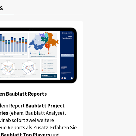
s
en Baublatt Reports
dem Report
Baublatt Project
ries
(ehem. Baublatt Analyse),
ir ab sofort zwei weitere
ue Reports als Zusatz. Erfahren Sie
s
Baublatt Top Players
und