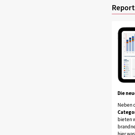
Report
Die neu
Neben 
Catego
bieten w
brandne
hier wa