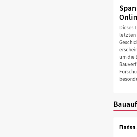
Span
Onli
Dieses D
letzten
Geschich
erschei
um die 
Bauverf
Forschu
besonde
Bauauf
Finden 