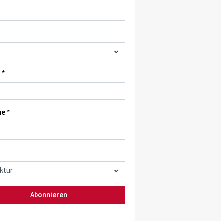
 *
e *
Abonnieren