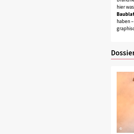
hier wa
Baublat
haben –
graphis
Dossie
©