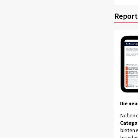
Report
Die neu
Neben 
Catego
bieten w
brandne