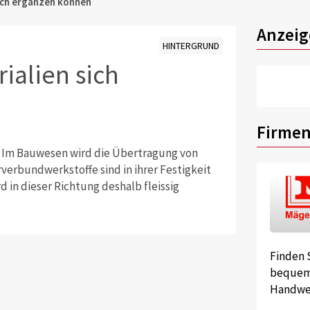
ich ergänzen können
Anzeig
HINTERGRUND
ialien sich
Firmen
n Im Bauwesen wird die Übertragung von
rverbundwerkstoffe sind in ihrer Festigkeit
rd in dieser Richtung deshalb fleissig
Finden 
bequem 
Handwer