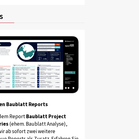
s
en Baublatt Reports
dem Report
Baublatt Project
ries
(ehem. Baublatt Analyse),
ir ab sofort zwei weitere
ue Reports als Zusatz. Erfahren Sie