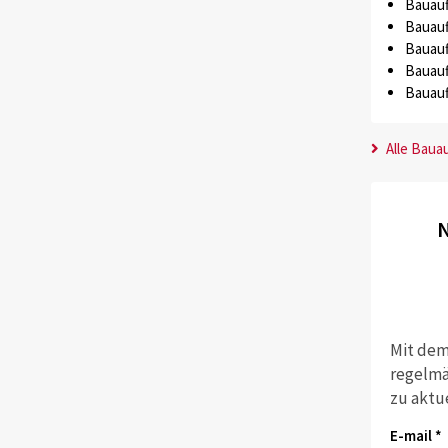
Bauauf
Bauauf
Bauauf
Bauauf
Bauauf
Alle Baua
N
Mit dem
regelmä
zu aktu
E-mail *