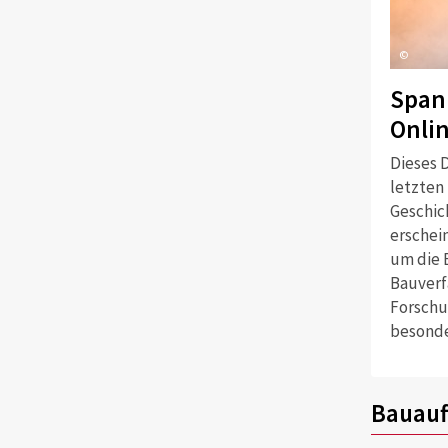
©
Span
Onli
Dieses D
letzten
Geschich
erschei
um die 
Bauverf
Forschu
besonde
Bauauf