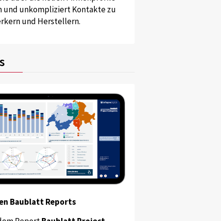
und unkompliziert Kontakte zu
kern und Herstellern.
s
en Baublatt Reports
dem Report
Baublatt Project