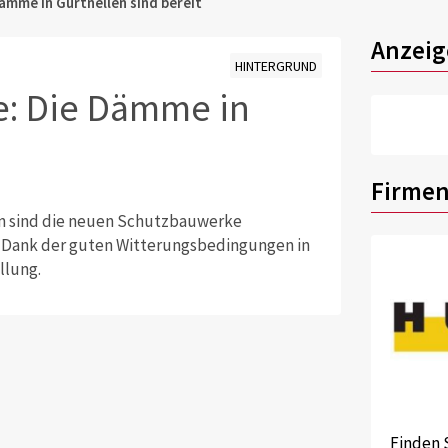
ämme in Gurtnellen sind bereit
Anzeig
HINTERGRUND
e: Die Dämme in
Firmen
n sind die neuen Schutzbauwerke
R. Dank der guten Witterungsbedingungen in
llung.
Finden 