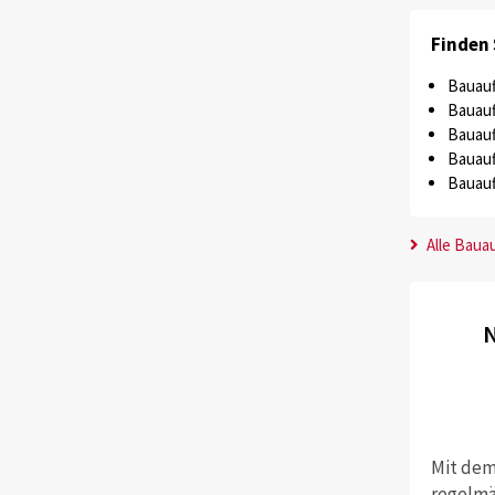
Finden 
Bauauf
Bauauf
Bauauf
Bauauf
Bauauf
Alle Baua
N
Mit dem
regelmä