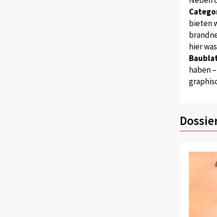
Catego
bieten w
brandne
hier wa
Baublat
haben –
graphis
Dossie