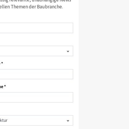
ellen Themen der Baubranche.
 *
e *