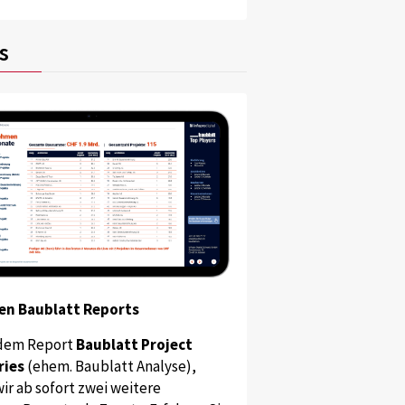
s
en Baublatt Reports
dem Report
Baublatt Project
ries
(ehem. Baublatt Analyse),
ir ab sofort zwei weitere