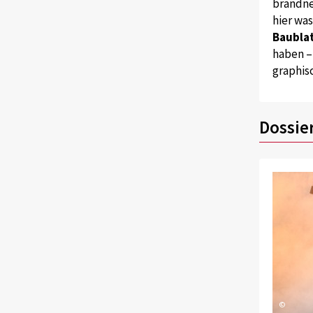
brandne
hier wa
Baublat
haben –
graphis
Dossie
©