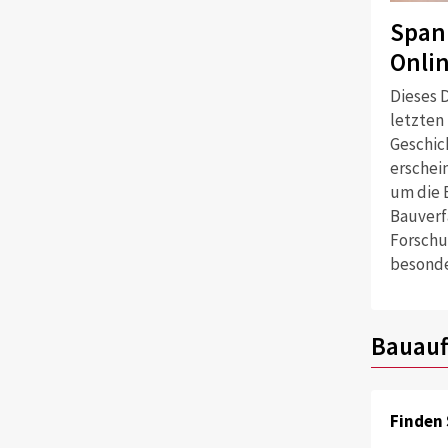
Span
Onli
Dieses D
letzten
Geschich
erschei
um die 
Bauverf
Forschu
besonde
Bauauf
Finden 