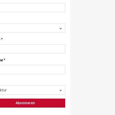
 *
e *
Abonnieren