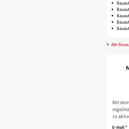
Bauauf
Bauauf
Bauauf
Bauauf
Bauauf
Alle Baua
N
Mit dem
regelmä
zu aktu
E-mail *