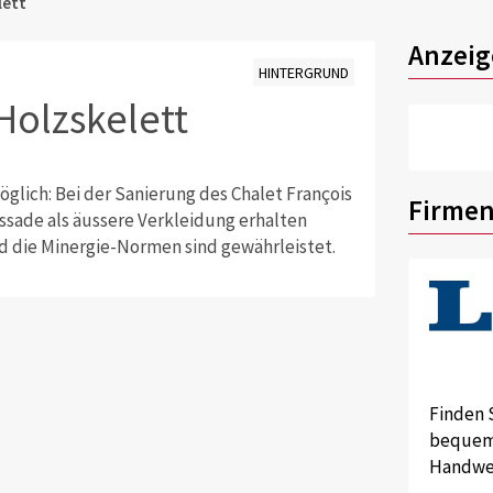
lett
Anzeig
HINTERGRUND
 Holzskelett
glich: Bei der Sanierung des Chalet François
Firmen
sade als äussere Verkleidung erhalten
d die Minergie-Normen sind gewährleistet.
Finden 
bequem 
Handwer