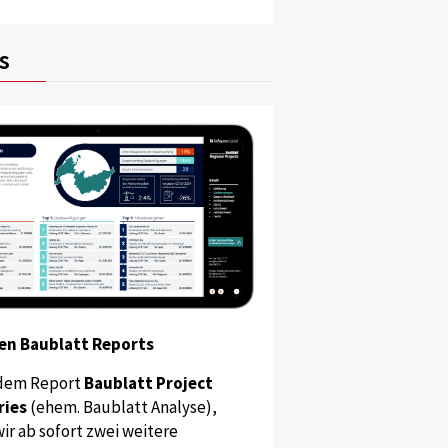
s
en Baublatt Reports
dem Report
Baublatt Project
ries
(ehem. Baublatt Analyse),
ir ab sofort zwei weitere