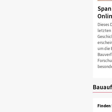
Span
Onli
Dieses D
letzten
Geschich
erschei
um die 
Bauverf
Forschu
besonde
Bauauf
Finden 