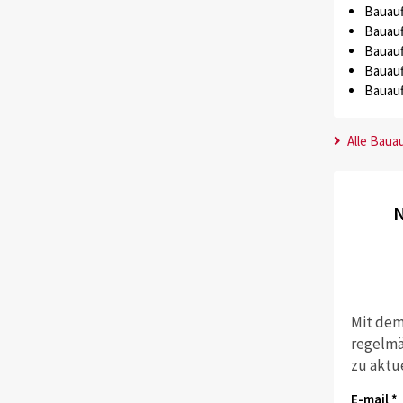
Bauauf
Bauauf
Bauauf
Bauauf
Bauauf
Alle Baua
N
Mit dem
regelmä
zu aktu
E-mail *