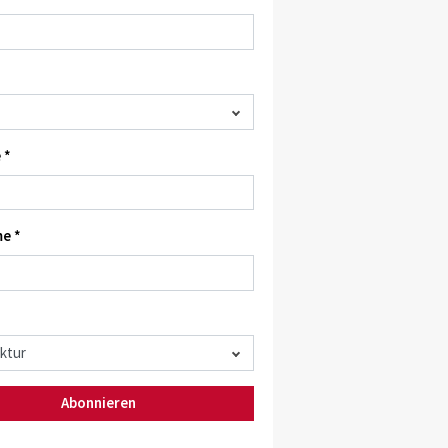
 *
e *
Abonnieren