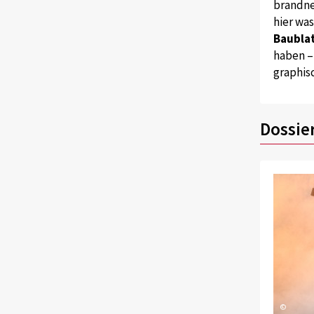
brandne
hier wa
Baublat
haben –
graphis
Dossie
©